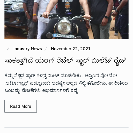
Industry News
November 22, 2021
ಸಾಕತ್ತಾಗಿದೆ ಯಂಗ್ ರೆಬೆಲ್ ಸ್ಟಾರ್ ಬುಲೆಟ್ ರೈಡ್
ತಮ್ಮ ನೆಚ್ಚಿನ ಸ್ಟಾರ್ ಗಳನ್ನ ಮೀಟ್ ಮಾಡಬೇಕು‌ ..ಅವ್ರಿಂದ ಫೋಟೋ
.ಆಟೋಗ್ರಾಫ್ ಪಡ್ಕೊಬೇಕು ಅದಷ್ಟೇ ಅಲ್ಲದೆ ಸೆಲ್ಫಿ ತಗೊಬೇಕು. ಈ ರೀತಿಯ
ಒಂದಿಷ್ಟು ಬೇಡಿಕೆಗಳು ಅಭಿಮಾನಿಗಳಿಗೆ ಇದ್ದೆ
Read More