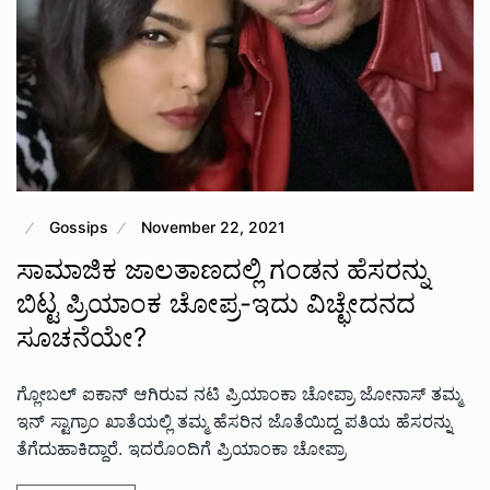
Gossips
November 22, 2021
ಸಾಮಾಜಿಕ ಜಾಲತಾಣದಲ್ಲಿ ಗಂಡನ ಹೆಸರನ್ನು
ಬಿಟ್ಟ ಪ್ರಿಯಾಂಕ ಚೋಪ್ರ-ಇದು ವಿಚ್ಛೇದನದ
ಸೂಚನೆಯೇ?
ಗ್ಲೋಬಲ್ ಐಕಾನ್ ಆಗಿರುವ ನಟಿ ಪ್ರಿಯಾಂಕಾ ಚೋಪ್ರಾ ಜೋನಾಸ್ ತಮ್ಮ
ಇನ್ ಸ್ಟಾಗ್ರಾಂ ಖಾತೆಯಲ್ಲಿ ತಮ್ಮ ಹೆಸರಿನ ಜೊತೆಯಿದ್ದ ಪತಿಯ ಹೆಸರನ್ನು
ತೆಗೆದುಹಾಕಿದ್ದಾರೆ. ಇದರೊಂದಿಗೆ ಪ್ರಿಯಾಂಕಾ ಚೋಪ್ರಾ