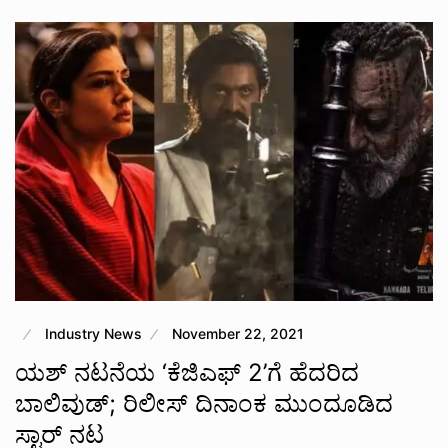
Industry News
November 22, 2021
ಯಶ್​ ನಟನೆಯ ‘ಕೆಜಿಎಫ್​ 2’ಗೆ ಹೆದರಿದ
ಬಾಲಿವುಡ್​; ರಿಲೀಸ್​ ದಿನಾಂಕ ಮುಂದೂಡಿದ
ಸ್ಟಾರ್​ ನಟ