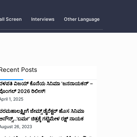
ll Screen
Interviews
Other Language
Recent Posts
ದಳಪತಿ ವಿಜಯ್‌ ಕೊನೆಯ ಸಿನಿಮಾ ‘ಜನನಾಯಕನ್’ –
ಪೊಂಗಲ್ 2026 ರಿಲೀಸ್!
April 1, 2025
ವರಮಹಾಲಕ್ಷ್ಮೀಗೆ ಜೇಮ್ಸ್ ಡೈರೆಕ್ಟರ್ ಹೊಸ ಸಿನಿಮಾ
ಅನೌನ್ಸ್…’ಬರ್ಮ’ ಚಿತ್ರಕ್ಕೆ ಗಟ್ಟಿಮೇಳ ರಕ್ಷ್ ನಾಯಕ
August 26, 2023