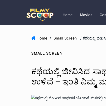
Home
Movies
Gos
Home
/
Small Screen
SMALL SCREEN
ಕಥೆಯಲ್ಲಿ ಜೀವಿಸಿದ ಸಾ
ಉಳಿವೆ – ಇಂತಿ ನಿಮ್ಮ ಮುದ್