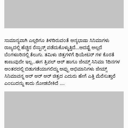
ಸಾಮಾನ್ಯವಾಗಿ ಎಲ್ಲರಿಗೂ ತಿಳಿದಿರುವಂತೆ ಅನ್ಯಭಾಷಾ ಸಿನಿಮಾಗಳು
ರಾಜ್ಯದಲ್ಲಿ ಹೆಚ್ಚಿನ ರೆಸ್ಪಾನ್ಸ್ ಪಡೆದುಕೊಳ್ಳುತ್ತಿದೆ…ಅದಷ್ಟೆ ಅಲ್ಲದೆ
ಬೆಂಗಳೂರಿನಲ್ಲಿ ತೆಲುಗು. ತಮಿಳು ಚಿತ್ರಗಳಿಗೆ ಥಿಯೇಟರ್ ಗಳ ಕೊರತೆ
ಕಾಣುವುದೇ ಇಲ್ಲ…ಈಗ ತ್ರಿಪಲ್ ಆರ್ ಹಾಗೂ ಜೇಮ್ಸ್ ಸಿನಿಮಾ 1ದಿನಗಳ
ಅಂತರದಲ್ಲಿ ಬಿಡುಗಡೆಯಾಗಲಿದ್ದು ಅಪ್ಪು ಅಭಿಮಾನಿಗಳು ಜೇಮ್ಸ್
ಸಿನಿಮಾವನ್ನ ಆರ್ ಆರ್ ಆರ್ ಚಿತ್ರದ ಎದುರು ಹೇಗೆ ಎತ್ತಿ ಮೆರೆಸುತ್ತಾರೆ
ಎಂಬುದನ್ನು ಕಾದು ನೋಡಬೇಕಿದೆ ….