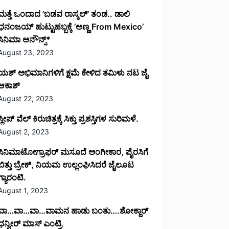
ಮತ್ತೆ ಒಂದಾದ ’ಬಡವ ರಾಸ್ಕಲ್’ ತಂಡ.. ಡಾಲಿ
ಧನಂಜಯ್ ಹುಟ್ಟುಹಬ್ಬಕ್ಕೆ ’ಅಣ್ಣ From Mexico’
ಸಿನಿಮಾ ಅನೌನ್ಸ್*
August 23, 2023
ಯಶ್ ಅಭಿಮಾನಿಗಳಿಗೆ ಕ್ಷಮೆ ಕೇಳಿದ ತಮಿಳು ನಟ ಜೈ
ಆಕಾಶ್
August 22, 2023
ಸ್ಲೀಪ್ ವೆಲ್ ಕಿರುಚಿತ್ರಕ್ಕೆ ಸಿಕ್ತು ಪ್ರಶಸ್ತಿಗಳ ಸುರಿಮಳೆ.
August 2, 2023
ಸಿನಿಮಾಟೋಗ್ರಾಫರ್ ಮಸೂದೆ ಅಂಗೀಕಾರ, ಪೈರಸಿಗೆ
ಬಿತ್ತು ಬ್ರೇಕ್, ನಿಯಮ ಉಲ್ಲಂಘಿಸಿದರೆ ಜೈಲೂಟ
ಗ್ಯಾರಂಟಿ.
August 1, 2023
ವಾ…ವಾ…ವಾ…ವಾಮನ ಹಾಡು ಬಂತು….ಶೋಕ್ದಾರ್
ಧನ್ವೀರ್ ಮಾಸ್ ಎಂಟ್ರಿ