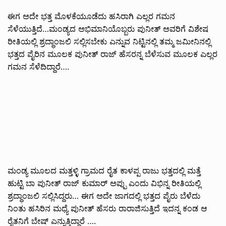
ಈಗ ಅದೇ ಭತ್ತ ಮೊಳಕೆಯೂಡೆದು ಹಸಿರಾಗಿ ಎಲ್ಲರ ಗಮನ
ಸೆಳೆಯುತ್ತಿದೆ…ಮಂಡ್ಯದ ಅಭಿಮಾನಿಯೊಬ್ಬರು ಪುನೀತ್ ಅವರಿಗೆ ವಿಶೇಷ
ರೀತಿಯಲ್ಲಿ ಶ್ರದ್ಧಾಂಜಲಿ ಸಲ್ಲಿಸಬೇಕು ಎನ್ನುವ ನಿಟ್ಟಿನಲ್ಲಿ ತಮ್ಮ ಜಮೀನಿನಲ್ಲಿ
ಭತ್ತದ ಪೈರಿನ ಮೂಲಕ ಪುನೀತ್ ರಾಜ್ ಹೆಸರನ್ನ ಬೆಳೆಸುವ ಮೂಲಕ ಎಲ್ಲರ
ಗಮನ ಸೆಳೆದಿದ್ದಾರೆ….
ಮಂಡ್ಯ ಮೂಲದ ಮತ್ತಳ್ಳಿ ಗ್ರಾಮದ ರೈತ ಕಾಳಪ್ಪ ರಾಜು ಭತ್ತದಲ್ಲಿ ಮತ್ತೆ
ಹುಟ್ಟಿ ಬಾ ಪುನೀತ್ ರಾಜ್ ಕುಮಾರ್ ಅಪ್ಪು ಎಂದು ವಿಭಿನ್ನ ರೀತಿಯಲ್ಲಿ
ಶ್ರದ್ಧಾಂಜಲಿ ಸಲ್ಲಿಸಿದ್ದರು… ಈಗ ಅದೇ ಜಾಗದಲ್ಲಿ ಭತ್ತದ ಪೈರು ಬೆಳೆದು
ನಿಂತು ಹಸಿರಿನ ಮಧ್ಯೆ ಪುನೀತ್ ಹೆಸರು ರಾರಾಜಿಸುತ್ತಿದೆ ಇದನ್ನ ಕಂಡ ಆ
ರೈತನಿಗೆ ಬೇಷ್ ಎನ್ನುತ್ತಿದ್ದಾರೆ ….