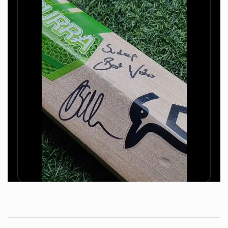
PREV NEWS
NEXT NEWS
ತನ್ನ ನೆಚ್ಚಿನ ‘ಸೆಲೆಬ್ರಿಟಿ’ಗಳಿಗೆ
ವಿಕ್ರಾಂತ್ ರೋಣ ಮೆಚ್ಚಿದ
ಧನ್ಯವಾದ ಹೇಳಿದ ‘ಡಿ ಬಾಸ್’
ರಮೇಶ್ ಅರವಿಂದ್
ಹೇಳಿದ್ದೇನು ಗೊತ್ತಾ?
Recent Posts
ದಳಪತಿ ವಿಜಯ್‌ ಕೊನೆಯ ಸಿನಿಮಾ ‘ಜನನಾಯಕನ್’ – ಪೊಂಗಲ್ 2026
ರಿಲೀಸ್!
April 1, 2025
ವರಮಹಾಲಕ್ಷ್ಮೀಗೆ ಜೇಮ್ಸ್ ಡೈರೆಕ್ಟರ್ ಹೊಸ ಸಿನಿಮಾ ಅನೌನ್ಸ್…’ಬರ್ಮ’
ಚಿತ್ರಕ್ಕೆ ಗಟ್ಟಿಮೇಳ ರಕ್ಷ್ ನಾಯಕ
August 26, 2023