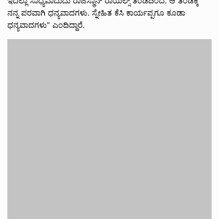
ಇದೆಲ್ಲಾ ಸಾಧ್ಯವಾದುದು ರಾಜಸ್ಥಾನ್ ರಾಯಲ್ಸ್ ತಂಡದಿಂದ. ಆ ತಂಡಕ್ಕೆ
ನನ್ನ ಪರವಾಗಿ ಧನ್ಯವಾದಗಳು. ಸ್ನೇಹಿತ ಕೆಸಿ ಕಾರ್ಯಪ್ಪಗೂ ಕೂಡಾ
ಧನ್ಯವಾದಗಳು” ಎಂದಿದ್ದಾರೆ.
“ಜೋಸ್ ಬಟ್ಲರ್ ಅವರು ತಮ್ಮ ಸಹಿ ಮಾಡಿರುವಂತಹ ಬ್ಯಾಟ್ ಅನ್ನು ನನಗೆ
ನೀಡಿದ್ದಾರೆ. ಅದಕ್ಕೆ ತುಂಬಾ ಥ್ಯಾಂಕ್ಸ್. ಇದು ನನ್ನ ಪಾಲಿಗೆ ವಿಶೇಷವಾದ
ಉಡುಗೊರೆ. ಇದನ್ನು ನಾನು ಸ್ವೀಕರಿಸಿದ್ದೇನ” ಎಂದು ಹೇಳಿದ್ದಾರೆ ಸುದೀಪ್.