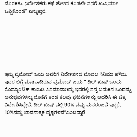
ದೊರಕಿತು. ನಿರ್ದೇಶಕರು ಕಥೆ ಹೇಳಿದ ಕೂಡಲೇ ನನಗೆ ಖುಷಿಯಾಗಿ
ಒಪ್ಪಿಕೊಂಡೆ” ಎನ್ನುತ್ತಾರೆ.
ಇನ್ನು ಪ್ರಮೋದ್ ಜಯ ಅವರಿಗೆ ನಿರ್ದೇಶನದ ಮೊದಲ ಸಿನಿಮಾ ಹೌದು.
ಇದರ ಬಗ್ಗೆ ಮಾತನಾಡಿರುವ ಪ್ರಮೋದ್ ಜಯ ” ದಿಲ್ ಖುಷ್ ಒಂದು
ರೊಮ್ಯಾಂಟಿಕ್ ಕಾಮಿಡಿ ಸಿನಿಮಾವಾಗಿದ್ದು ಇದರಲ್ಲಿ ನನ್ನ ಬದುಕಿನ ಒಂದಷ್ಟು
ಅನುಭವಗಳನ್ನು ಜೊತೆಗೆ ಕಂಡ ಕೆಲವು ಘಟನೆಗಳನ್ನು ಆಧರಿಸಿ ಈ ಚಿತ್ರ
ನಿರ್ದೇಶಿಸಿದ್ದೇನೆ. ದಿಲ್ ಖುಷ್ ನಲ್ಲಿ 90% ನಷ್ಟು ಮನರಂಜನೆ ಇದ್ದರೆ,
10%ನಷ್ಟು ಭಾವನಾತ್ಮಕ ದೃಶ್ಯಗಳಿವೆ”ಎಂದಿದ್ದಾರೆ