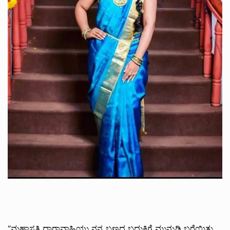
“ಮಹಾಸತಿ ಧಾರಾವಾಹಿಯು ನನ್ನ ಬಣ್ಣದ ಬದುಕಿಗೆ ಮುನ್ನುಡಿ ಬರೆಯಿತು.