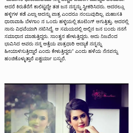
ಆದರೆ ಕಿರುತೆರೆಗೆ ಕಾಲಿಟ್ಟದ್ದೇ ತಡ ಜನ ನನ್ನನ್ನು ಸ್ವೀಕರಿಸಿದರು. ಅದರಲ್ಲೂ
ಹಳ್ಳಿಗಳ ಕಡೆ ಎಲ್ಲಾ ಅದನ್ನು ಪಾತ್ರ ಎಂದರೂ ನಂಬುವುದಿಲ್ಲ. ಮಹಾಸತಿ
ಧಾರಾವಾಹಿ ಬೆಳಗಾಂ ನ ಒಂದು ಹಳ್ಳಿಯಲ್ಲಿ ಶೂಟಿಂಗ್ ಆಗುತ್ತಿತ್ತು. ಅದರಲ್ಲಿ
ನಾನು ವಿಧವೆಯಾಗಿ ನಟಿಸಿದ್ದೆ. ಆ ಸಮಯದಲ್ಲಿ ಅಲ್ಲಿನ ಜನ ಬಂದು ನನಗೆ
ಸಮಾಧಾನ ಮಾಡುತ್ತಿದ್ದರು. ಸಾಂತ್ವನ ಹೇಳುತ್ತಿದ್ದರು. ಅದು ನಿಜವೆಂದ
ಭಾವಿಸಿದ ಅವರು ನನ್ನ ಅತ್ತೆಯ ಪಾತ್ರಧಾರಿ ಅದ್ಯಾಕೆ ನನ್ನನ್ನು
ಹೀಯಾಳಿಸುತ್ತಿದ್ದಾರೆ ಎಂದು ಕೇಳುತ್ತಿದ್ದರು” ಎಂದು ಹಳೆಯ ನೆನಪನ್ನು
ಹಂಚಿಕೊಳ್ಳುತ್ತಾರೆ ಐಶ್ವರ್ಯಾ ಬಸ್ಪುರೆ.