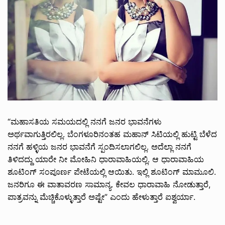
“ಮಹಾಸತಿಯ ಸಮಯದಲ್ಲಿ ನನಗೆ ಜನರ ಭಾವನೆಗಳು
ಅರ್ಥವಾಗುತ್ತಿರಲಿಲ್ಲ. ಬೆಂಗಳೂರಿನಂತಹ ಮಹಾನ್ ಸಿಟಿಯಲ್ಲಿ ಹುಟ್ಟಿ ಬೆಳೆದ
ನನಗೆ ಹಳ್ಳಿಯ ಜನರ ಭಾವನೆಗೆ ಸ್ಪಂದಿಸಲಾಗಲಿಲ್ಲ. ಅದೆಲ್ಲಾ ನನಗೆ
ತಿಳಿದದ್ದು ಯಾರೇ ನೀ ಮೋಹಿನಿ ಧಾರಾವಾಹಿಯಲ್ಲಿ. ಆ ಧಾರಾವಾಹಿಯ
ಶೂಟಿಂಗ್ ಸಂಪೂರ್ಣ ಪೇಟೆಯಲ್ಲಿ ಆಯಿತು. ಇಲ್ಲಿ ಶೂಟಿಂಗ್ ಮಾಮೂಲಿ.
ಜನರಿಗೂ ಈ ವಾತಾವರಣ ಸಾಮಾನ್ಯ. ಕೇವಲ ಧಾರಾವಾಹಿ ನೋಡುತ್ತಾರೆ,
ಪಾತ್ರವನ್ನು ಮೆಚ್ಚಿಕೊಳ್ಳುತ್ತಾರೆ ಅಷ್ಟೇ” ಎಂದು ಹೇಳುತ್ತಾರೆ ಐಶ್ವರ್ಯಾ.