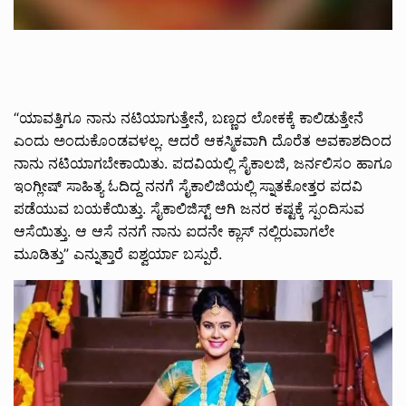
“ಯಾವತ್ತಿಗೂ ನಾನು ನಟಿಯಾಗುತ್ತೇನೆ, ಬಣ್ಣದ ಲೋಕಕ್ಕೆ ಕಾಲಿಡುತ್ತೇನೆ
ಎಂದು ಅಂದುಕೊಂಡವಳಲ್ಲ. ಆದರೆ ಆಕಸ್ಮಿಕವಾಗಿ ದೊರೆತ ಅವಕಾಶದಿಂದ
ನಾನು ನಟಿಯಾಗಬೇಕಾಯಿತು. ಪದವಿಯಲ್ಲಿ ಸೈಕಾಲಜಿ, ಜರ್ನಲಿಸಂ ಹಾಗೂ
ಇಂಗ್ಲೀಷ್ ಸಾಹಿತ್ಯ ಓದಿದ್ದ ನನಗೆ ಸೈಕಾಲಿಜಿಯಲ್ಲಿ ಸ್ನಾತಕೋತ್ತರ ಪದವಿ
ಪಡೆಯುವ ಬಯಕೆಯಿತ್ತು. ಸೈಕಾಲಿಜಿಸ್ಟ್ ಆಗಿ ಜನರ ಕಷ್ಟಕ್ಕೆ ಸ್ಪಂದಿಸುವ
ಆಸೆಯಿತ್ತು. ಆ ಆಸೆ ನನಗೆ ನಾನು ಐದನೇ ಕ್ಲಾಸ್ ನಲ್ಲಿರುವಾಗಲೇ
ಮೂಡಿತ್ತು” ಎನ್ನುತ್ತಾರೆ ಐಶ್ವರ್ಯಾ ಬಸ್ಪುರೆ.