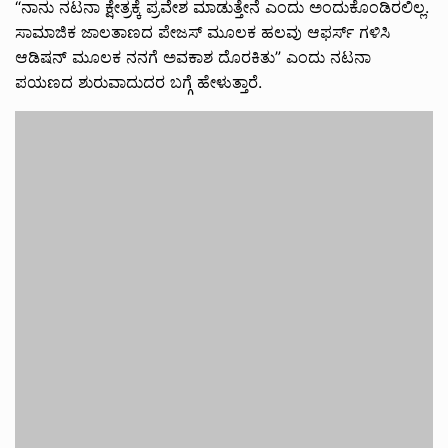
“ನಾನು ನಟನಾ ಕ್ಷೇತ್ರಕ್ಕೆ ಪ್ರವೇಶ ಮಾಡುತ್ತೇನೆ ಎಂದು ಅಂದುಕೊಂಡಿರಲಿಲ್ಲ.
ಸಾಮಾಜಿಕ ಜಾಲತಾಣದ ಪೇಜಸ್ ಮೂಲಕ ಹಲವು ಆಫರ್ಸ್ ಗಳಿಸಿ
ಆಡಿಷನ್ ಮೂಲಕ ನನಗೆ ಅವಕಾಶ ದೊರಕಿತು” ಎಂದು ನಟನಾ
ಪಯಣದ ಶುರುವಾದುದರ ಬಗ್ಗೆ ಹೇಳುತ್ತಾರೆ.