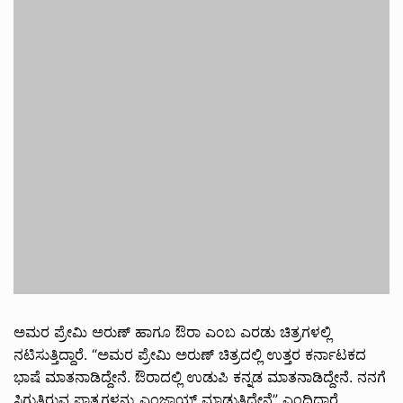
ಅಮರ ಪ್ರೇಮಿ ಅರುಣ್ ಹಾಗೂ ಔರಾ ಎಂಬ ಎರಡು ಚಿತ್ರಗಳಲ್ಲಿ
ನಟಿಸುತ್ತಿದ್ದಾರೆ. “ಅಮರ ಪ್ರೇಮಿ ಅರುಣ್ ಚಿತ್ರದಲ್ಲಿ ಉತ್ತರ ಕರ್ನಾಟಕದ
ಭಾಷೆ ಮಾತನಾಡಿದ್ದೇನೆ. ಔರಾದಲ್ಲಿ ಉಡುಪಿ ಕನ್ನಡ ಮಾತನಾಡಿದ್ದೇನೆ. ನನಗೆ
ಸಿಗುತ್ತಿರುವ ಪಾತ್ರಗಳನ್ನು ಎಂಜಾಯ್ ಮಾಡುತ್ತಿದ್ದೇನೆ” ಎಂದಿದ್ದಾರೆ.