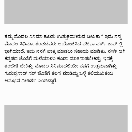
ತಮ್ಮ ಮೊದಲ ಸಿನಿಮಾ ಕುರಿತು ಉತ್ಸುಕರಾಗಿರುವ ದೀಪಿಕಾ ” ಇದು ನನ್ನ
ಮೊದಲ ಸಿನಿಮಾ. ತಂಡದವರು ಆಯೋಜಿಸಿದ ನಟನಾ ವರ್ಕ್ ಶಾಪ್ ಲ್ಲಿ
ಭಾಗಿಯಾದೆ‌. ಇದು ನನಗೆ ಪಾತ್ರ ಮಾಡಲು ಸಹಾಯ ಮಾಡಿತು. ನರ್ಸ್ ಆಗಿ
ಕನ್ನಡದ ಜೊತೆಗೆ ಮಲೆಯಾಳಂ ಕೂಡಾ ಮಾತನಾಡಬೇಕಿತ್ತು. ಇದಕ್ಕೆ
ತರಬೇತಿ ಬೇಕಿತ್ತು. ಮೊದಲ ಸಿನಿಮಾದಲ್ಲಿಯೇ ನನಗೆ ಉತ್ತಮವಾಗಿತ್ತು.
ಗುರುಪ್ರಸಾದ್ ಸರ್ ಜೊತೆಗೆ ಕೆಲಸ ಮಾಡಿದ್ದು ಒಳ್ಳೆ ಕಲಿಯುವಿಕೆಯ
ಅನುಭವ ನೀಡಿತು” ಎಂದಿದ್ದಾರೆ.