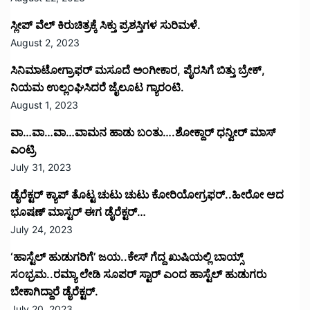
ಸ್ಲೀಪ್ ವೆಲ್ ಕಿರುಚಿತ್ರಕ್ಕೆ ಸಿಕ್ತು ಪ್ರಶಸ್ತಿಗಳ ಸುರಿಮಳೆ.
August 2, 2023
ಸಿನಿಮಾಟೋಗ್ರಾಫರ್ ಮಸೂದೆ ಅಂಗೀಕಾರ, ಪೈರಸಿಗೆ ಬಿತ್ತು ಬ್ರೇಕ್,
ನಿಯಮ ಉಲ್ಲಂಘಿಸಿದರೆ ಜೈಲೂಟ ಗ್ಯಾರಂಟಿ.
August 1, 2023
ವಾ…ವಾ…ವಾ…ವಾಮನ ಹಾಡು ಬಂತು….ಶೋಕ್ದಾರ್ ಧನ್ವೀರ್ ಮಾಸ್
ಎಂಟ್ರಿ
July 31, 2023
ಡೈರೆಕ್ಟರ್ ಕ್ಯಾಪ್ ತೊಟ್ಟ ಚುಟು ಚುಟು ಕೋರಿಯೋಗ್ರಫರ್..ಹೀರೋ ಆದ
ಭೂಷಣ್ ಮಾಸ್ಟರ್ ಈಗ ಡೈರೆಕ್ಟರ್…
July 24, 2023
‘ಹಾಸ್ಟೆಲ್ ಹುಡುಗರಿಗೆ’ ಜಯ..ಕೇಸ್ ಗೆದ್ದ ಖುಷಿಯಲ್ಲಿ ಬಾಯ್ಸ್
ಸಂಭ್ರಮ..ರಮ್ಯಾ ಲೇಡಿ ಸೂಪರ್ ಸ್ಟಾರ್ ಎಂದ ಹಾಸ್ಟೆಲ್ ಹುಡುಗರು
ಬೇಕಾಗಿದ್ದಾರೆ ಡೈರೆಕ್ಟರ್.
July 20, 2023