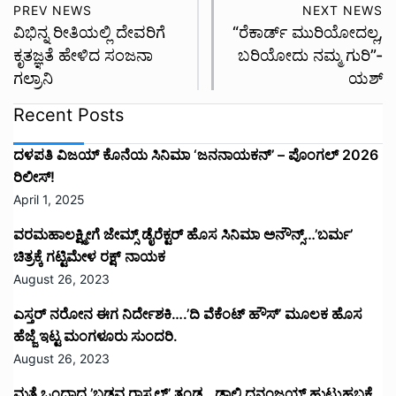
PREV NEWS
NEXT NEWS
ವಿಭಿನ್ನ ರೀತಿಯಲ್ಲಿ ದೇವರಿಗೆ
“ರೆಕಾರ್ಡ್ ಮುರಿಯೋದಲ್ಲ,
ಕೃತಜ್ಞತೆ ಹೇಳಿದ ಸಂಜನಾ
ಬರಿಯೋದು ನಮ್ಮ ಗುರಿ”-
ಗಲ್ರಾನಿ
ಯಶ್
Recent Posts
ದಳಪತಿ ವಿಜಯ್‌ ಕೊನೆಯ ಸಿನಿಮಾ ‘ಜನನಾಯಕನ್’ – ಪೊಂಗಲ್ 2026
ರಿಲೀಸ್!
April 1, 2025
ವರಮಹಾಲಕ್ಷ್ಮೀಗೆ ಜೇಮ್ಸ್ ಡೈರೆಕ್ಟರ್ ಹೊಸ ಸಿನಿಮಾ ಅನೌನ್ಸ್…’ಬರ್ಮ’
ಚಿತ್ರಕ್ಕೆ ಗಟ್ಟಿಮೇಳ ರಕ್ಷ್ ನಾಯಕ
August 26, 2023
ಎಸ್ತರ್ ನರೋನ ಈಗ ನಿರ್ದೇಶಕಿ….’ದಿ ವೆಕೆಂಟ್ ಹೌಸ್‌’‌ ಮೂಲಕ ಹೊಸ
ಹೆಜ್ಜೆ ಇಟ್ಟ ಮಂಗಳೂರು ಸುಂದರಿ.
August 26, 2023
ಮತ್ತೆ ಒಂದಾದ ’ಬಡವ ರಾಸ್ಕಲ್’ ತಂಡ.. ಡಾಲಿ ಧನಂಜಯ್ ಹುಟ್ಟುಹಬ್ಬಕ್ಕೆ