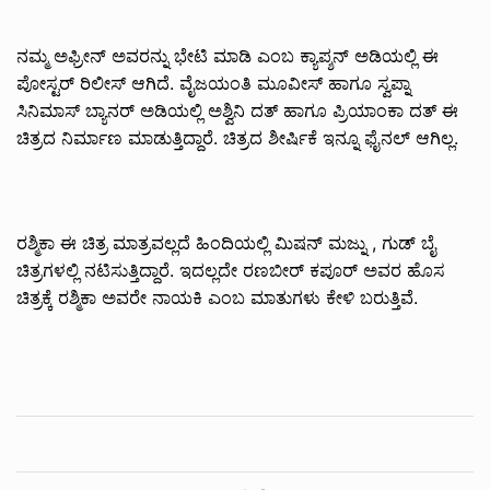
ನಮ್ಮ ಅಫ್ರೀನ್ ಅವರನ್ನು ಭೇಟಿ ಮಾಡಿ ಎಂಬ ಕ್ಯಾಪ್ಶನ್ ಅಡಿಯಲ್ಲಿ ಈ
ಪೋಸ್ಟರ್ ರಿಲೀಸ್ ಆಗಿದೆ. ವೈಜಯಂತಿ ಮೂವೀಸ್ ಹಾಗೂ ಸ್ವಪ್ನಾ
ಸಿನಿಮಾಸ್ ಬ್ಯಾನರ್ ಅಡಿಯಲ್ಲಿ ಅಶ್ವಿನಿ ದತ್ ಹಾಗೂ ಪ್ರಿಯಾಂಕಾ ದತ್ ಈ
ಚಿತ್ರದ ನಿರ್ಮಾಣ ಮಾಡುತ್ತಿದ್ದಾರೆ. ಚಿತ್ರದ ಶೀರ್ಷಿಕೆ ಇನ್ನೂ ಫೈನಲ್ ಆಗಿಲ್ಲ.
ರಶ್ಮಿಕಾ ಈ ಚಿತ್ರ ಮಾತ್ರವಲ್ಲದೆ ಹಿಂದಿಯಲ್ಲಿ ಮಿಷನ್ ಮಜ್ನು , ಗುಡ್ ಬೈ
ಚಿತ್ರಗಳಲ್ಲಿ ನಟಿಸುತ್ತಿದ್ದಾರೆ. ಇದಲ್ಲದೇ ರಣಬೀರ್ ಕಪೂರ್ ಅವರ ಹೊಸ
ಚಿತ್ರಕ್ಕೆ ರಶ್ಮಿಕಾ ಅವರೇ ನಾಯಕಿ ಎಂಬ ಮಾತುಗಳು ಕೇಳಿ ಬರುತ್ತಿವೆ.