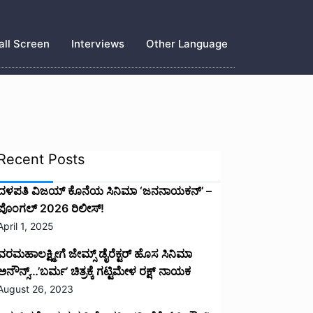
ll Screen
Interviews
Other Language
Recent Posts
ದಳಪತಿ ವಿಜಯ್‌ ಕೊನೆಯ ಸಿನಿಮಾ ‘ಜನನಾಯಕನ್’ –
ಪೊಂಗಲ್ 2026 ರಿಲೀಸ್!
April 1, 2025
ವರಮಹಾಲಕ್ಷ್ಮೀಗೆ ಜೇಮ್ಸ್ ಡೈರೆಕ್ಟರ್ ಹೊಸ ಸಿನಿಮಾ
ಅನೌನ್ಸ್…’ಬರ್ಮ’ ಚಿತ್ರಕ್ಕೆ ಗಟ್ಟಿಮೇಳ ರಕ್ಷ್ ನಾಯಕ
August 26, 2023