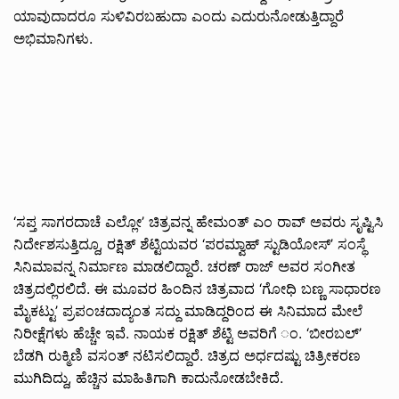
ಯಾವುದಾದರೂ ಸುಳಿವಿರಬಹುದಾ ಎಂದು ಎದುರುನೋಡುತ್ತಿದ್ದಾರೆ
ಅಭಿಮಾನಿಗಳು.
‘ಸಪ್ತ ಸಾಗರದಾಚೆ ಎಲ್ಲೋ’ ಚಿತ್ರವನ್ನ ಹೇಮಂತ್ ಎಂ ರಾವ್ ಅವರು ಸೃಷ್ಟಿಸಿ
ನಿರ್ದೇಶಸುತ್ತಿದ್ದೂ, ರಕ್ಷಿತ್ ಶೆಟ್ಟಿಯವರ ‘ಪರಮ್ವಾಹ್ ಸ್ಟುಡಿಯೋಸ್’ ಸಂಸ್ಥೆ
ಸಿನಿಮಾವನ್ನ ನಿರ್ಮಾಣ ಮಾಡಲಿದ್ದಾರೆ. ಚರಣ್ ರಾಜ್ ಅವರ ಸಂಗೀತ
ಚಿತ್ರದಲ್ಲಿರಲಿದೆ. ಈ ಮೂವರ ಹಿಂದಿನ ಚಿತ್ರವಾದ ‘ಗೋಧಿ ಬಣ್ಣ ಸಾಧಾರಣ
ಮೈಕಟ್ಟು’ ಪ್ರಪಂಚದಾದ್ಯಂತ ಸದ್ದು ಮಾಡಿದ್ದರಿಂದ ಈ ಸಿನಿಮಾದ ಮೇಲೆ
ನಿರೀಕ್ಷೆಗಳು ಹೆಚ್ಚೇ ಇವೆ. ನಾಯಕ ರಕ್ಷಿತ್ ಶೆಟ್ಟಿ ಅವರಿಗೆ ಂ. ‘ಬೀರಬಲ್’
ಬೆಡಗಿ ರುಕ್ಮಿಣಿ ವಸಂತ್ ನಟಿಸಲಿದ್ದಾರೆ. ಚಿತ್ರದ ಅರ್ಧದಷ್ಟು ಚಿತ್ರೀಕರಣ
ಮುಗಿದಿದ್ದು, ಹೆಚ್ಚಿನ ಮಾಹಿತಿಗಾಗಿ ಕಾದುನೋಡಬೇಕಿದೆ.