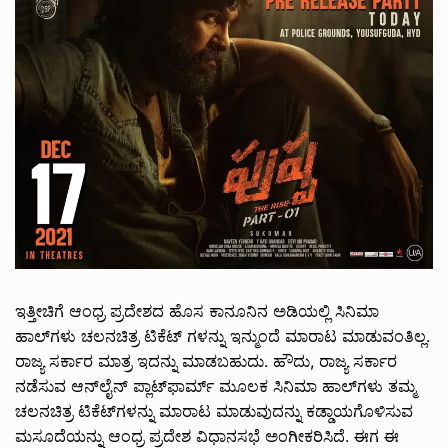
ಇತ್ತೀಚಿಗೆ ಆಂಧ್ರ ಪ್ರದೇಶದ ಹೊಸ ಕಾನೂನಿನ ಅಡಿಯಲ್ಲಿ ಸಿನಿಮಾ
ಹಾಲ್‌ಗಳು ಚಲನಚಿತ್ರ ಟಿಕೆಟ್ ಗಳನ್ನು ಇನ್ಮುಂದೆ ಮಾರಾಟ ಮಾಡುವಂತಿಲ್ಲ.
ರಾಜ್ಯ ಸರ್ಕಾರ ಮಾತ್ರ ಇದನ್ನು ಮಾಡಬಹುದು. ಹೌದು, ರಾಜ್ಯ ಸರ್ಕಾರ
ನಡೆಸುವ ಆನ್‌ಲೈನ್ ಪ್ಲಾಟ್‌ಫಾರ್ಮ್ ಮೂಲಕ ಸಿನಿಮಾ ಹಾಲ್‌ಗಳು ತಮ್ಮ
ಚಲನಚಿತ್ರ ಟಿಕೆಟ್‌ಗಳನ್ನು ಮಾರಾಟ ಮಾಡುವುದನ್ನು ಕಡ್ಡಾಯಗೊಳಿಸುವ
ಮಸೂದೆಯನ್ನು ಆಂಧ್ರ ಪ್ರದೇಶ ವಿಧಾನಸಭೆ ಅಂಗೀಕರಿಸಿದೆ. ಈಗ ಈ