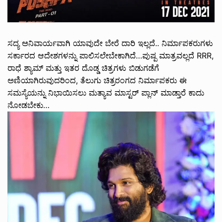
ಸದ್ಯ ಅನಿವಾರ್ಯವಾಗಿ ಯಾವುದೇ ಬೇರೆ ದಾರಿ ಇಲ್ಲದೆ.. ನಿರ್ಮಾಪಕರುಗಳು
ಸರ್ಕಾರದ ಆದೇಶಗಳನ್ನು ಪಾಲಿಸಲೇಬೇಕಾಗಿದೆ…ಪುಷ್ಪ ಮಾತ್ರವಲ್ಲದೆ RRR,
ರಾಧೆ ಶ್ಯಾಮ್ ಮತ್ತು ಇತರ ದೊಡ್ಡ ಚಿತ್ರಗಳು ಬಿಡುಗಡೆಗೆ
ಅಣಿಯಾಗಿರುವುದರಿಂದ, ತೆಲುಗು ಚಿತ್ರರಂಗದ ನಿರ್ಮಾಪಕರು ಈ
ಸಮಸ್ಯೆಯನ್ನು ನಿಭಾಯಿಸಲು ಮತ್ಯಾವ ಮಾಸ್ಟರ್ ಪ್ಲಾನ್ ಮಾಡ್ತಾರೆ ಕಾದು
ನೋಡಬೇಕು…