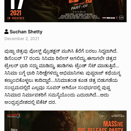
Suchan Shetty
December 2, 2021
ಪುಷ್ಪಾ ಚಿತ್ರವು ಪೋಸ್ಟ್ ಪ್ರೊಡಕ್ಷನ್‌ ಮುಗಿಸಿ ತೆರೆಗೆ ಬರಲು ಸಿದ್ದವಾಗಿದೆ.
ಡಿಸೆಂಬರ್ 17 ರಂದು ಸಿನಿಮಾ ರಿಲೀಸ್ ಆಗಲಿದ್ದು..ಈಗಾಗಲೇ ಚಿತ್ರದ
ಟ್ರೇಲರ್‌ ಭಾರಿ ಸದ್ದು ಮಾಡಿದ್ದು, ಹಾಡಿಗಳು ಟ್ರೆಂಡ್ ಸೆಟ್ ಮಾಡುತ್ತಿವೆ…
ಸಿನಿಮಾ‌ ಬಗ್ಗೆ ಭಾರಿ ನಿರೀಕ್ಷೆಗಳಿದ್ದು ಅಭಿಮಾನಿಗಳು ಪುಷ್ಪರಾಜ್ ಕಥೆಯನ್ನ
ಕಣ್ತುಂಬಿಕೊಳ್ಳಲು ಕಾದಿದ್ದಾರೆ…ಸಿನಿಮಾತಂಡ ಕೂಡ ಚಿತ್ರ ಬಿಡುಗಡೆಯ
ಸಂಭ್ರಮದಲ್ಲಿದೆ ಎಲ್ಲವೂ ಸೂಪರ್ ಆಗಿರೋ ಸಂಧರ್ಭದಲ್ಲಿ ಪುಷ್ಪ
ಸಿನಿಮಾದ ನಿರ್ಮಾಪಕರಿಗೆ ಸಮಸ್ಯೆಯೊಂದು ಎದುರಾಗಿದೆ…ಅದು
ಆಂಧ್ರಪ್ರದೇಶದಲ್ಲಿ ಟಿಕೆಟ್ ದರ.