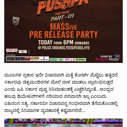
ಮೂಲಗಳ ಪ್ರಕಾರ ಇದೇ ವಿಚಾರವಾಗಿ ಮತ್ತೆ ಕೋರ್ಟ್ ಮೆಟ್ಟಿಲು ಹತ್ತಿದರೆ
ಸರ್ಕಾರವು ಚಿತ್ರಮಂದಿರಗಳ ಮೇಲೆ ದಾಳಿ ಮಾಡಲು ಪ್ರಾರಂಭಿಸುತ್ತದೆ
ಎಂದು ಎಪಿ ಸರ್ಕಾರ ಪುಷ್ಪ ಸಿನಿಮಾತಂಡಕ್ಕೆ ಎಚ್ಚರಿಸಿದ್ಯಂತೆ…ಆಂಧ್ರದ
ಹಲವು ಥಿಯೇಟರ್‌ಗಳಿಗೆ ಸರಿಯಾದ ಪರವಾನಗಿ ಇಲ್ಲ ಎಂಬುದು
ಬಹಿರಂಗ ಸತ್ಯ. ಸರ್ಕಾರವೀ ವಿಚಾರವನ್ನ ಗಂಭೀರವಾಗಿ ತೆಗೆದುಕೊಂಡಲ್ಲಿ
ರಾಜ್ಯದಲ್ಲಿ ಸಿನಿಮಾಗಳ ವ್ಯವಹಾರಕ್ಕೆ ಕಷ್ಟವಾಗಲಿದೆ…