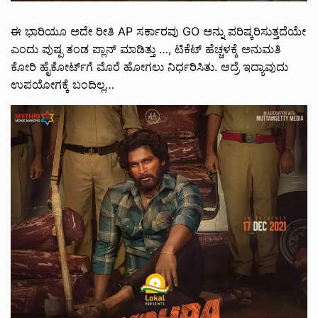
ಈ‌ ಭಾರಿಯೂ ಅದೇ ರೀತಿ‌ AP ಸರ್ಕಾರವು GO ಅನ್ನು ಪರಿಷ್ಕರಿಸುತ್ತದೆಯೇ
ಎಂದು ಪುಷ್ಪ ತಂಡ ಪ್ಲಾನ್ ಮಾಡಿತ್ತು …, ಟಿಕೆಟ್ ಹೆಚ್ಚಳಕ್ಕೆ ಅನುಮತಿ
ಕೋರಿ ಹೈಕೋರ್ಟ್‌ಗೆ ಮೊರೆ ಹೋಗಲು ನಿರ್ಧರಿಸಿತು. ಆದ್ರೆ‌ ಇದ್ಯಾವುದು
ಉಪಯೋಗಕ್ಕೆ ಬಂದಿಲ್ಲ…