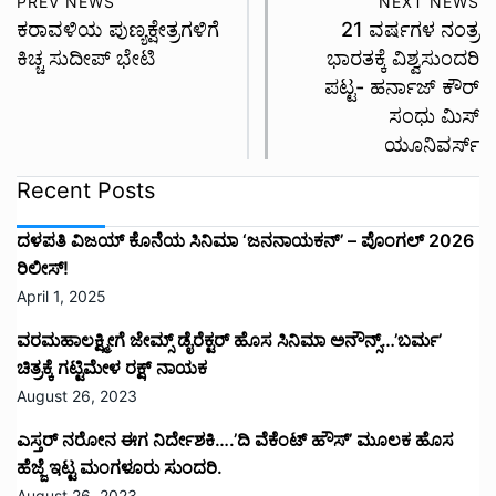
PREV NEWS
NEXT NEWS
ಕರಾವಳಿಯ ಪುಣ್ಯಕ್ಷೇತ್ರಗಳಿಗೆ
21 ವರ್ಷಗಳ ನಂತ್ರ
ಕಿಚ್ಚ ಸುದೀಪ್ ಭೇಟಿ
ಭಾರತಕ್ಕೆ ವಿಶ್ವಸುಂದರಿ
ಪಟ್ಟ- ಹರ್ನಾಜ್ ಕೌರ್
ಸಂಧು ಮಿಸ್
ಯೂನಿವರ್ಸ್
Recent Posts
ದಳಪತಿ ವಿಜಯ್‌ ಕೊನೆಯ ಸಿನಿಮಾ ‘ಜನನಾಯಕನ್’ – ಪೊಂಗಲ್ 2026
ರಿಲೀಸ್!
April 1, 2025
ವರಮಹಾಲಕ್ಷ್ಮೀಗೆ ಜೇಮ್ಸ್ ಡೈರೆಕ್ಟರ್ ಹೊಸ ಸಿನಿಮಾ ಅನೌನ್ಸ್…’ಬರ್ಮ’
ಚಿತ್ರಕ್ಕೆ ಗಟ್ಟಿಮೇಳ ರಕ್ಷ್ ನಾಯಕ
August 26, 2023
ಎಸ್ತರ್ ನರೋನ ಈಗ ನಿರ್ದೇಶಕಿ….’ದಿ ವೆಕೆಂಟ್ ಹೌಸ್‌’‌ ಮೂಲಕ ಹೊಸ
ಹೆಜ್ಜೆ ಇಟ್ಟ ಮಂಗಳೂರು ಸುಂದರಿ.
August 26, 2023