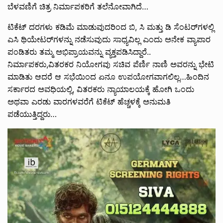
ಬೆಳವಣಿಗೆ ಚಿತ್ರ ನಿರ್ಮಾಪಕರಿಗೆ ತಲೆ‌ನೋವಾಗಿದೆ…
ಟಿಕೆಟ್ ದರಗಳು ಕಡಿಮೆ ಮಾಡುವುದರಿಂದ ಬಿ, ಸಿ ಮತ್ತು ಡಿ ಸೆಂಟರ್‌ಗಳಲ್ಲಿ
ಎಸಿ ಥಿಯೇಟರ್‌ಗಳನ್ನು ನಡೆಸುವುದು ಸಾಧ್ಯವಿಲ್ಲ ಎಂದು ಅನೇಕ ವ್ಯಾಪಾರ
ಪಂಡಿತರು ತಮ್ಮ ಅಭಿಪ್ರಾಯವನ್ನು ವ್ಯಕ್ತಪಡಿಸಿದ್ದಾರೆ..
ನಿರ್ಮಾಪಕರು,ವಿತರಕರ ನಿಯೋಗವು ಸಚಿವ ಪೆರ್ಣಿ ನಾಣಿ ಅವರನ್ನು ಭೇಟಿ
ಮಾಡಿತು ಆದರೆ ಆ ಸಭೆಯಿಂದ ಏನೂ ಉಪಯೋಗವಾಗಲಿಲ್ಲ…ಹಿಂದಿನ
ಸರ್ಕಾರದ ಅವಧಿಯಲ್ಲಿ, ವಿತರಕರು ನ್ಯಾಯಾಲಯಕ್ಕೆ ಹೋಗಿ ಒಂದು
ಅಥವಾ ಎರಡು ವಾರಗಳವರೆಗೆ ಟಿಕೆಟ್ ಹೆಚ್ಚಳಕ್ಕೆ ಅನುಮತಿ
ಪಡೆಯುತ್ತಿದ್ದರು…