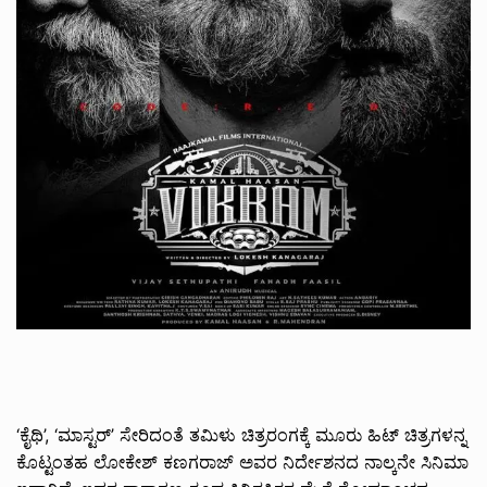
‘ಕೈಥಿ’, ‘ಮಾಸ್ಟರ್’ ಸೇರಿದಂತೆ ತಮಿಳು ಚಿತ್ರರಂಗಕ್ಕೆ ಮೂರು ಹಿಟ್ ಚಿತ್ರಗಳನ್ನ
ಕೊಟ್ಟಂತಹ ಲೋಕೇಶ್ ಕಣಗರಾಜ್ ಅವರ ನಿರ್ದೇಶನದ ನಾಲ್ಕನೇ ಸಿನಿಮಾ