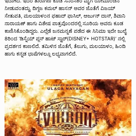
ಇದಾಗಿದೆ. ಇದರ ತಾರಾಗಣ ಕೂಡ ಸಿನಿರಸಿಕರ ಮೈಗೆ ರೋಮಾಂಚನ
ನೀಡುವಂತದ್ದು. ದಿಗ್ಗಜ ಕಮಲ್ ಹಾಸನ್ ಅವರ ಜೊತೆಗೆ ವಿಜಯ್
ಸೇತುಪತಿ, ಮಲಯಾಳಂನ ಫಹಾದ್ ಫಾಸಿಲ್, ಅರ್ಜುನ್ ದಾಸ್, ಶಿವಾನಿ
ನಾರಾಯಣ್ ಹಾಗು ವಿಶೇಷ ಪಾತ್ರವೊಂದರಲ್ಲಿ ಸೂರಿಯ ಅವರು ಕೂಡ
ಕಾಣಿಸಿಕೊಂಡಿದ್ದರು. ಎಲ್ಲೆಡೆ ಜನಮನ್ನಣೆ ಪಡೆದ ಈ ಸಿನಿಮಾ ಇದೇ ಜುಲೈ
8ರಿಂದ ‘ಡಿಸ್ನೆಯ್ ಪ್ಲಸ್ ಹಾಟ್ ಸ್ಟಾರ್(DISNEY+ HOTSTAR)’ ನಲ್ಲಿ
ಪ್ರದರ್ಶನ ಕಾಣಲಿದೆ. ತಮಿಳಿನ ಜೊತೆಗೆ, ತೆಲುಗು, ಮಲಯಾಳಂ, ಹಿಂದಿ
ಹಾಗು ಕನ್ನಡ ಭಾಷೆಗಳಲ್ಲೂ ಲಭ್ಯವಾಗಲಿದೆ.