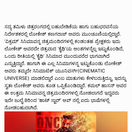
ಸದ್ಯ ತಮಿಳು ಚಿತ್ರರಂಗದಲ್ಲಿ ಬಹುಬೇಡಿಕೆಯ ಹಾಗು ಬಹುಭರವಸೆಯ
ನಿರ್ದೇಶಕರಲ್ಲಿ ಲೋಕೇಶ್ ಕಣಗರಾಜ್ ಅವರು ಮುಂಚೂಣಿಯಲ್ಲಿದ್ದಾರೆ.
‘ವಿಕ್ರಮ್’ ಸಿನಿಮಾವನ್ನ ಚಿತ್ರಮಂದಿರಗಳಲ್ಲಿ ಕಂಡಂತಹ ಪ್ರೇಕ್ಷಕರು ಇದು
ಲೋಕೇಶ್ ಅವರದೇ ಚಿತ್ರವಾದ ‘ಕೈಥಿ’ಯ ಅಂಶಗಳನ್ನೆಲ್ಲ ಇಟ್ಟುಕೊಂಡಿದೆ,
ಒಂದು ರೀತಿಯಲ್ಲಿ ‘ಕೈಥಿ’ ಸಿನಿಮಾದ ಮುಂದುವರೆದ ಭಾಗವಾಗಿದೆ
ಎನ್ನುತ್ತಿದ್ದಾರೆ. ಹಾಗಾಗಿ ಈ ಎಲ್ಲ ಸಿನಿಮಾಗಳನ್ನ ಇಟ್ಟುಕೊಂಡು ಲೋಕೇಶ್
ಅವರು ತಮ್ಮದೇ ಸಿನಿಮಾಟಿಕ್ ಯೂನಿವರ್ಸ್(CINEMATIC
UNIVERSE) ಮಾಡಲಿದ್ದಾರೆ ಎಂಬ ಮಾತುಗಳು ಕೇಳಿಬರುತ್ತಿದ್ದೂ, ಇದನ್ನು
ಸ್ವತಃ ಲೋಕೇಶ್ ಅವರು ಕೂಡ ಒಪ್ಪಿಕೊಂಡಿದ್ದಾರೆ. ಕಮಲ್ ಹಾಸನ್ ಅವರ
ಈ ಉತ್ತಮ ಸಿನಿಮಾವನ್ನ ಚಿತ್ರಮಂದಿರಗಳಲ್ಲಿ ನೋಡಲಾಗದೆ ಇದ್ದವರು
ಇದೇ ಜುಲೈ 8ರಿಂದ ‘ಹಾಟ್ ಸ್ಟಾರ್’ ಆಪ್ ನಲ್ಲಿ ಐದು ಭಾಷೆಗಳಲ್ಲಿ
ನೋಡಬಹುದಾಗಿದೆ.