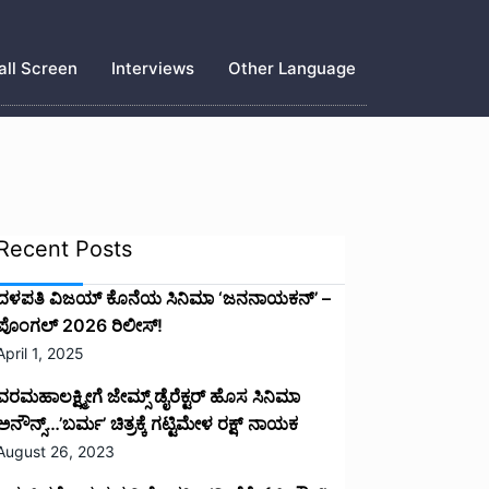
ll Screen
Interviews
Other Language
Recent Posts
ದಳಪತಿ ವಿಜಯ್‌ ಕೊನೆಯ ಸಿನಿಮಾ ‘ಜನನಾಯಕನ್’ –
ಪೊಂಗಲ್ 2026 ರಿಲೀಸ್!
April 1, 2025
ವರಮಹಾಲಕ್ಷ್ಮೀಗೆ ಜೇಮ್ಸ್ ಡೈರೆಕ್ಟರ್ ಹೊಸ ಸಿನಿಮಾ
ಅನೌನ್ಸ್…’ಬರ್ಮ’ ಚಿತ್ರಕ್ಕೆ ಗಟ್ಟಿಮೇಳ ರಕ್ಷ್ ನಾಯಕ
August 26, 2023