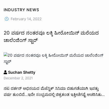
INDUSTRY NEWS
February 14, 2022
20 ವರ್ಷದ ನಂತರವೂ ಲಕ್ಕಿ ಹೀರೋಯಿನ್ ಮರೆಯದ
ಚಾಲೆಂಜಿಂಗ್ ಸ್ಟಾರ್
Suchan Shetty
December 2, 2021
ನಟ ದರ್ಶನ್ ಅಭಿನಯದ ಮೆಜೆಸ್ಟಿಕ್ ಸಿನಿಮಾ ಬಿಡುಗಡೆಯಾಗಿ ಇಪತ್ತು
ವರ್ಷ ತುಂಬಿದೆ…ಇದೇ ಸಂಭ್ರಮದಲ್ಲಿ ಚಿತ್ರತಂಡ ಇತ್ತೀಚೆಗಷ್ಟೆ ಆಚರಿಸಿತು…