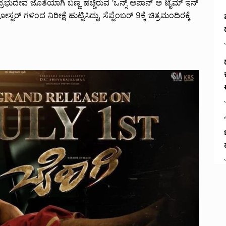
ರಭುದೇವ ಜೊತೆಯಾಗಿ ಬಣ್ಣ ಹಚ್ಚಿರುವ ‘ಒನ್ಸ್ ಅಪಾನ್ ಅ ಟೈಮ್ ಇನ್
ಗಳಿಂದ ನಿರೀಕ್ಷೆ ಹುಟ್ಟಿಸಿದ್ದು, ಸೆಪ್ಟೆಂಬರ್ 9ಕ್ಕೆ ಚಿತ್ರಮಂದಿರಕ್ಕೆ