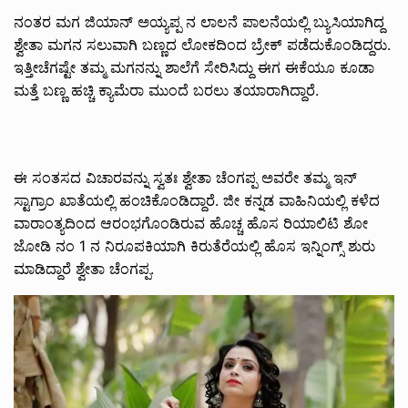
ನಂತರ ಮಗ ಜಿಯಾನ್ ಅಯ್ಯಪ್ಪ ನ ಲಾಲನೆ ಪಾಲನೆಯಲ್ಲಿ ಬ್ಯುಸಿಯಾಗಿದ್ದ
ಶ್ವೇತಾ ಮಗನ ಸಲುವಾಗಿ ಬಣ್ಣದ ಲೋಕದಿಂದ ಬ್ರೇಕ್ ಪಡೆದುಕೊಂಡಿದ್ದರು.
ಇತ್ತೀಚೆಗಷ್ಟೇ ತಮ್ಮ ಮಗನನ್ನು ಶಾಲೆಗೆ ಸೇರಿಸಿದ್ದು ಈಗ ಈಕೆಯೂ ಕೂಡಾ
ಮತ್ತೆ ಬಣ್ಣ ಹಚ್ಚಿ ಕ್ಯಾಮೆರಾ ಮುಂದೆ ಬರಲು ತಯಾರಾಗಿದ್ದಾರೆ.
ಈ ಸಂತಸದ ವಿಚಾರವನ್ನು ಸ್ವತಃ ಶ್ವೇತಾ ಚೆಂಗಪ್ಪ ಅವರೇ ತಮ್ಮ ಇನ್
ಸ್ಟಾಗ್ರಾಂ ಖಾತೆಯಲ್ಲಿ ಹಂಚಿಕೊಂಡಿದ್ದಾರೆ. ಜೀ ಕನ್ನಡ ವಾಹಿನಿಯಲ್ಲಿ ಕಳೆದ
ವಾರಾಂತ್ಯದಿಂದ ಆರಂಭಗೊಂಡಿರುವ ಹೊಚ್ಚ ಹೊಸ ರಿಯಾಲಿಟಿ ಶೋ
ಜೋಡಿ ನಂ 1 ನ ನಿರೂಪಕಿಯಾಗಿ ಕಿರುತೆರೆಯಲ್ಲಿ ಹೊಸ ಇನ್ನಿಂಗ್ಸ್ ಶುರು
ಮಾಡಿದ್ದಾರೆ ಶ್ವೇತಾ ಚೆಂಗಪ್ಪ.