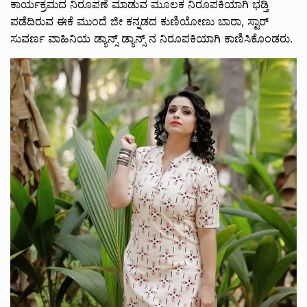
ಕಾರ್ಯಕ್ರಮದ ನಿರೂಪಣೆ ಮಾಡುವ ಮೂಲಕ ನಿರೂಪಕಿಯಾಗಿ ಭಡ್ತಿ
ಪಡೆದಿರುವ ಈಕೆ ಮುಂದೆ ಜೀ ಕನ್ನಡದ ಕುಣಿಯೋಣು ಬಾರಾ, ಸ್ಟಾರ್
ಸುವರ್ಣ ವಾಹಿನಿಯ ಡ್ಯಾನ್ಸ್ ಡ್ಯಾನ್ಸ್ ನ ನಿರೂಪಕಿಯಾಗಿ ಕಾಣಿಸಿಕೊಂಡರು.