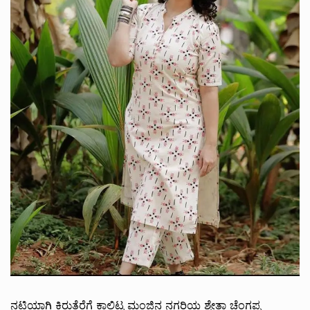
‌ನಟಿಯಾಗಿ ಕಿರುತೆರೆಗೆ ಕಾಲಿಟ್ಟ ಮಂಜಿನ ನಗರಿಯ ಶ್ವೇತಾ ಚೆಂಗಪ್ಪ