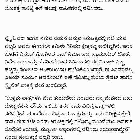
ಪಯಣಕ್ಕೆ ಮುನ್ನುಡಿ ಆಯಿತೇನೋ? ರಂಗಭೂಮಿಯ ಮೂಲಕ ನಟನಾ
ಲೋಕಕ್ಕೆ ಕಾಲಿಟ್ಟ ಈಕೆ ಹಲವು ನಾಟಕಗಳಲ್ಲಿ ನಟಿಸಿದರು.
ಫ್ಲೈ ಓವರ್ ಹಾಗೂ ನಗುವ ನಯನ ಅನ್ನುವ ಕಿರುಚಿತ್ರದಲ್ಲಿ ನಟಿಸಿರುವ
ಪಲ್ಲವಿ ಅವರು ಈಗಾಗಲೇ ತಮಿಳು ಸಿನಿಮಾ ಕ್ಷೇತ್ರಕ್ಕೂ ಕಾಲಿಟ್ಟಾಗಿದೆ. ಇದರ
ಜೊತೆಗೆ ವಿನಯ್ ಗೋವಿಂದ ರಾಜ್ ನಿರ್ಮಾಣದ, ಸ್ಯಾಮುಯೆಲ್ ಟೋನಿ
ನಿರ್ದೇಶನದ ಇನ್ನು ಹೆಸರಿಡಬೇಕಾದ ಸಿನಿಮಾದಲ್ಲಿ ಪಲ್ಲವಿ ರಾಜ್ ಬಣ್ಣ
ಹಚ್ಚಿದ್ದು ಪೋಲೀಸ್ ಅಧಿಕಾರಿಯಾಗಿ ಕಾಣಿಸಿಕೊಂಡಿದ್ದಾರೆ‌. ಈ ಸಿನಿಮಾದಲ್ಲಿ
ವಿಜಯ್ ಸೂರ್ಯ ಅವರೊಂದಿಗೆ ಈಕೆ ನಟಿಸಿದ್ದು ತುಂಬಾ ಸ್ಪೆಷಲ್ ಹಾಗೂ
ಸ್ಟೈಲಿಶ್ ಪಾತ್ರಕ್ಕೆ ಜೀವ ತುಂಬಿದ್ದಾರೆ.
“ಉತ್ತಮ ಪಾತ್ರಗಳಿಗೆ ಜೀವ ತುಂಬಬೇಕು ಎಂಬುದು ನನ್ನ ಜೀವನದ ಬಹು
ದೊಡ್ಡ ಕನಸು ಹೌದು. ಇಲ್ಲಿಯ ತನಕ ನಾನು ವಿಭಿನ್ನ ಪಾತ್ರಗಳಲ್ಲಿ
ನಟಿಸಿದ್ದೇನೆ. ಮುಂದೆಯೂ ಭಿನ್ನವಾದ ಪಾತ್ರಗಳನ್ನು ನಾನು ನಿರೀಕ್ಷಿಸುತ್ತೇನೆ.
ನಾನು ಈಗಾಗಲೇ ಎರಡು ಕಿರುಚಿತ್ರದಲ್ಲಿ ನಟಿಸಿದ್ದು ಮುಂದೆಯೂ ಅವಕಾಶ
ದೊರೆತರೆ ಕಿರುಚಿತ್ರ, ಮ್ಯೂಸಿಕ್ ಆಲ್ಬಂಗಳಲ್ಲಿ ನಟಿಸಲು ತಯಾರಾಗಿದ್ದೇನೆ”
ಎಂದು ಹೇಳುತ್ತಾರೆ ಪಲ್ಲವಿ ರಾಜು.