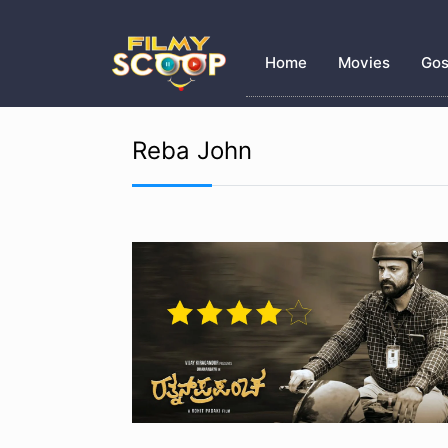
Home
Movies
Gos
Reba John