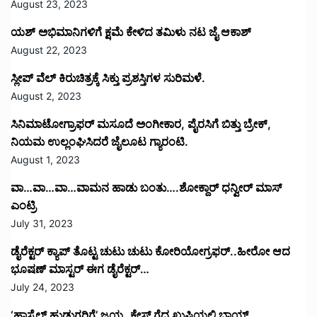
August 23, 2023
ಯಶ್ ಅಭಿಮಾನಿಗಳಿಗೆ ಕ್ಷಮೆ ಕೇಳಿದ ತಮಿಳು ನಟ ಜೈ ಆಕಾಶ್
August 22, 2023
ಸ್ಲೀಪ್ ವೆಲ್ ಕಿರುಚಿತ್ರಕ್ಕೆ ಸಿಕ್ತು ಪ್ರಶಸ್ತಿಗಳ ಸುರಿಮಳೆ.
August 2, 2023
ಸಿನಿಮಾಟೋಗ್ರಾಫರ್ ಮಸೂದೆ ಅಂಗೀಕಾರ, ಪೈರಸಿಗೆ ಬಿತ್ತು ಬ್ರೇಕ್,
ನಿಯಮ ಉಲ್ಲಂಘಿಸಿದರೆ ಜೈಲೂಟ ಗ್ಯಾರಂಟಿ.
August 1, 2023
ವಾ…ವಾ…ವಾ…ವಾಮನ ಹಾಡು ಬಂತು….ಶೋಕ್ದಾರ್ ಧನ್ವೀರ್ ಮಾಸ್
ಎಂಟ್ರಿ
July 31, 2023
ಡೈರೆಕ್ಟರ್ ಕ್ಯಾಪ್ ತೊಟ್ಟ ಚುಟು ಚುಟು ಕೋರಿಯೋಗ್ರಫರ್..ಹೀರೋ ಆದ
ಭೂಷಣ್ ಮಾಸ್ಟರ್ ಈಗ ಡೈರೆಕ್ಟರ್…
July 24, 2023
‘ಹಾಸ್ಟೆಲ್ ಹುಡುಗರಿಗೆ’ ಜಯ..ಕೇಸ್ ಗೆದ್ದ ಖುಷಿಯಲ್ಲಿ ಬಾಯ್ಸ್