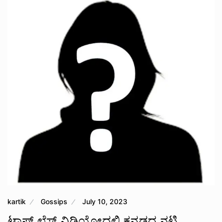
kartik
Gossips
July 10, 2023
ಟಾಪ್ ಲೆಸ್ ವಿಡಿಯೋದಲ್ಲಿ ಕನ್ನಡದ ನಟಿ,