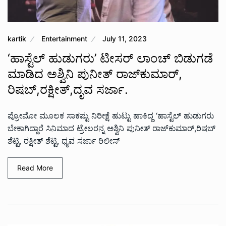
kartik
Entertainment
July 11, 2023
‘ಹಾಸ್ಟೆಲ್ ಹುಡುಗರು’ ಟೀಸರ್ ಲಾಂಚ್ ಬಿಡುಗಡೆ‌
ಮಾಡಿದ ಅಶ್ವಿನಿ ಪುನೀತ್ ರಾಜ್‍ಕುಮಾರ್,
ರಿಷಬ್,ರಕ್ಷೀತ್,ದೃವ ಸರ್ಜಾ.
ಪ್ರೋಮೋ ಮೂಲಕ ಸಾಕಷ್ಟು ನಿರೀಕ್ಷೆ ಹುಟ್ಟು ಹಾಕಿದ್ದ ‘ಹಾಸ್ಟೆಲ್ ಹುಡುಗರು
ಬೇಕಾಗಿದ್ದಾರೆ ಸಿನಿಮಾದ ಟ್ರೇಲರನ್ನ ಅಶ್ವಿನಿ ಪುನೀತ್ ರಾಜ್‍ಕುಮಾರ್,ರಿಷಬ್
ಶೆಟ್ಟಿ, ರಕ್ಷೀತ್ ಶೆಟ್ಟಿ, ಧೃವ ಸರ್ಜಾ ರಿಲೀಸ್
Read More