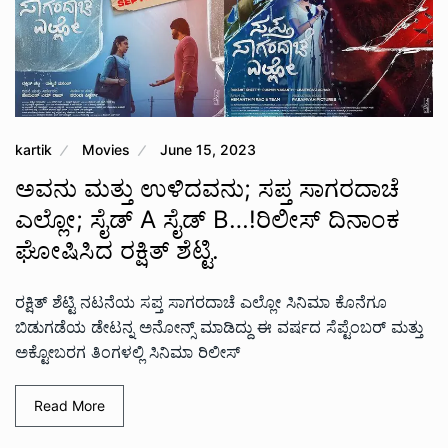
kartik
Movies
June 15, 2023
ಅವನು ಮತ್ತು ಉಳಿದವನು; ಸಪ್ತ ಸಾಗರದಾಚೆ
ಎಲ್ಲೋ; ಸೈಡ್ A ಸೈಡ್ B…!ರಿಲೀಸ್‌ ದಿನಾಂಕ
ಘೋಷಿಸಿದ ರಕ್ಷಿತ್‌ ಶೆಟ್ಟಿ.
ರಕ್ಷಿತ್‌ ಶೆಟ್ಟಿ ನಟನೆಯ ಸಪ್ತ ಸಾಗರದಾಚೆ ಎಲ್ಲೋ ಸಿನಿಮಾ ಕೊನೆಗೂ
ಬಿಡುಗಡೆಯ ಡೇಟನ್ನ‌ ಅನೋನ್ಸ್ ಮಾಡಿದ್ದು ಈ ವರ್ಷದ ಸೆಪ್ಟೆಂಬರ್ ಮತ್ತು
ಅಕ್ಟೋಬರಗ ತಿಂಗಳಲ್ಲಿ ಸಿನಿಮಾ‌ ರಿಲೀಸ್
Read More