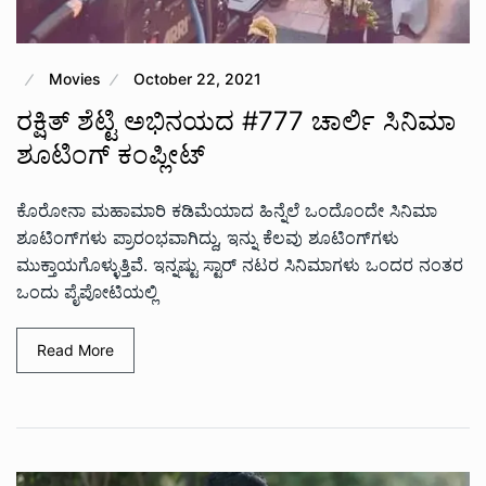
Movies
October 22, 2021
ರಕ್ಷಿತ್ ಶೆಟ್ಟಿ ಅಭಿನಯದ #777 ಚಾರ್ಲಿ ಸಿನಿಮಾ
ಶೂಟಿಂಗ್ ಕಂಪ್ಲೀಟ್
ಕೊರೋನಾ ಮಹಾಮಾರಿ ಕಡಿಮೆಯಾದ ಹಿನ್ನೆಲೆ ಒಂದೊಂದೇ ಸಿನಿಮಾ
ಶೂಟಿಂಗ್‍ಗಳು ಪ್ರಾರಂಭವಾಗಿದ್ದು, ಇನ್ನು ಕೆಲವು ಶೂಟಿಂಗ್‍ಗಳು
ಮುಕ್ತಾಯಗೊಳ್ಳುತ್ತಿವೆ. ಇನ್ನಷ್ಟು ಸ್ಟಾರ್ ನಟರ ಸಿನಿಮಾಗಳು ಒಂದರ ನಂತರ
ಒಂದು ಪೈಪೋಟಿಯಲ್ಲಿ
Read More