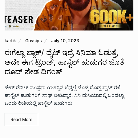
kartik
Gossips
July 10, 2023
ಈಗೆಲ್ಲಾ‌ ಬ್ಲಾಕ್/ ವೈಟ್ ಇದ್ರೆ ಸಿನಿಮಾ ಓಡುತ್ತೆ,
ಅದೇ ಈಗ ಟ್ರೆಂಡ್, ಹಾಸ್ಟೆಲ್ ಹುಡುಗರ ಜೊತೆ
ದೂದ್ ಪೇಡ ದಿಗಂತ್
ಡೇರ್ ಡೆವಿಲ್ ಮುಸ್ತಫಾ ಯಶಸ್ಸಿನ ಬೆನ್ನಲ್ಲೆ ದೊಡ್ಡ ದೊಡ್ಡ ಸ್ಟಾಟ್ ಗಳೆ
ಹಾಸ್ಟೆಲ್ ಹುಡುಗರಿಗೆ ಸಾಥ್ ನೀಡಿದ್ದಾರೆ. ಸಿನಿ ದುನಿಯಾದಲ್ಲಿ ಒಂದಲ್ಲಾ
ಒಂದು ರೀತಿಯಲ್ಲಿ ಹಾಸ್ಟೆಲ್ ಹುಡುಗರು
Read More