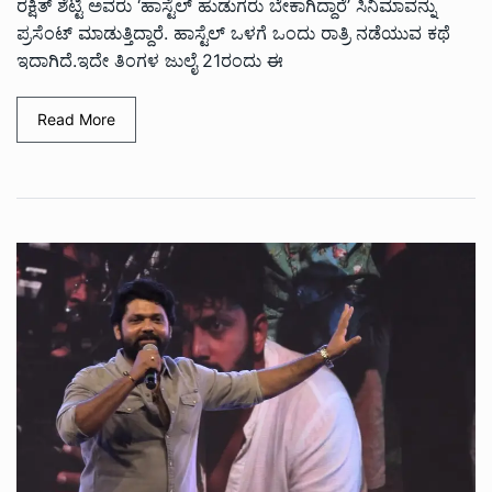
ರಕ್ಷಿತ್ ಶೆಟ್ಟಿ ಅವರು ‘ಹಾಸ್ಟೆಲ್​ ಹುಡುಗರು ಬೇಕಾಗಿದ್ದಾರೆ’ ಸಿನಿಮಾವನ್ನು
ಪ್ರಸೆಂಟ್ ಮಾಡುತ್ತಿದ್ದಾರೆ. ಹಾಸ್ಟೆಲ್ ಒಳಗೆ ಒಂದು ರಾತ್ರಿ ನಡೆಯುವ ಕಥೆ
ಇದಾಗಿದೆ.ಇದೇ ತಿಂಗಳ ಜುಲೈ 21ರಂದು ಈ
Read More