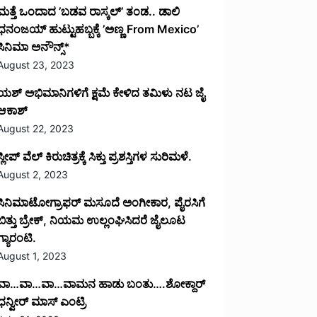
ಮತ್ತೆ ಒಂದಾದ ’ಬಡವ ರಾಸ್ಕಲ್’ ತಂಡ.. ಡಾಲಿ
ಧನಂಜಯ್ ಹುಟ್ಟುಹಬ್ಬಕ್ಕೆ ’ಅಣ್ಣ From Mexico’
ಸಿನಿಮಾ ಅನೌನ್ಸ್*
August 23, 2023
ಯಶ್ ಅಭಿಮಾನಿಗಳಿಗೆ ಕ್ಷಮೆ ಕೇಳಿದ ತಮಿಳು ನಟ ಜೈ
ಆಕಾಶ್
August 22, 2023
ಸ್ಲೀಪ್ ವೆಲ್ ಕಿರುಚಿತ್ರಕ್ಕೆ ಸಿಕ್ತು ಪ್ರಶಸ್ತಿಗಳ ಸುರಿಮಳೆ.
August 2, 2023
ಸಿನಿಮಾಟೋಗ್ರಾಫರ್ ಮಸೂದೆ ಅಂಗೀಕಾರ, ಪೈರಸಿಗೆ
ಬಿತ್ತು ಬ್ರೇಕ್, ನಿಯಮ ಉಲ್ಲಂಘಿಸಿದರೆ ಜೈಲೂಟ
ಗ್ಯಾರಂಟಿ.
August 1, 2023
ವಾ…ವಾ…ವಾ…ವಾಮನ ಹಾಡು ಬಂತು….ಶೋಕ್ದಾರ್
ಧನ್ವೀರ್ ಮಾಸ್ ಎಂಟ್ರಿ