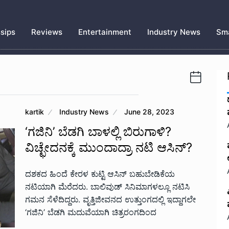
sips
Reviews
Entertainment
Industry News
Sma
kartik
Industry News
June 28, 2023
‘ಗಜಿನಿ’ ಬೆಡಗಿ ಬಾಳಲ್ಲಿ ಬಿರುಗಾಳಿ?
ವಿಚ್ಛೇದನಕ್ಕೆ ಮುಂದಾದ್ರಾ ನಟಿ ಆಸಿನ್?
ದಶಕದ ಹಿಂದೆ ಕೇರಳ ಕುಟ್ಟಿ ಆಸಿನ್ ಬಹುಬೇಡಿಕೆಯ
ನಟಿಯಾಗಿ ಮೆರೆದರು. ಬಾಲಿವುಡ್ ಸಿನಿಮಾಗಳಲ್ಲೂ ನಟಿಸಿ
ಗಮನ ಸೆಳೆದಿದ್ದರು. ವೃತ್ತಿಜೀವನದ ಉತ್ತುಂಗದಲ್ಲಿ ಇದ್ದಾಗಲೇ
‘ಗಜಿನಿ’ ಬೆಡಗಿ ಮದುವೆಯಾಗಿ ಚಿತ್ರರಂಗದಿಂದ