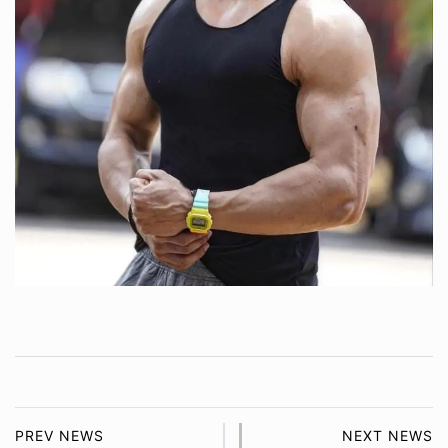
PREV NEWS
NEXT NEWS
ಪವರ್ ಸ್ಟಾರನ್ನು ನೆನೆದ ಪ್ರಿಯಾ
ಡಿಲೀಟ್ ಆಗಿದ್ದ ದೃಶ್ಯವನ್ನು
ಆನಂದ್
ಬಿಡುಗಡೆ ಮಾಡಿದ ಕಿರಣ್
ರಾಜ್
Recent Posts
ದಳಪತಿ ವಿಜಯ್‌ ಕೊನೆಯ ಸಿನಿಮಾ ‘ಜನನಾಯಕನ್’ – ಪೊಂಗಲ್ 2026
ರಿಲೀಸ್!
April 1, 2025
ವರಮಹಾಲಕ್ಷ್ಮೀಗೆ ಜೇಮ್ಸ್ ಡೈರೆಕ್ಟರ್ ಹೊಸ ಸಿನಿಮಾ ಅನೌನ್ಸ್…’ಬರ್ಮ’
ಚಿತ್ರಕ್ಕೆ ಗಟ್ಟಿಮೇಳ ರಕ್ಷ್ ನಾಯಕ
August 26, 2023
ಎಸ್ತರ್ ನರೋನ ಈಗ ನಿರ್ದೇಶಕಿ….’ದಿ ವೆಕೆಂಟ್ ಹೌಸ್‌’‌ ಮೂಲಕ ಹೊಸ
ಹೆಜ್ಜೆ ಇಟ್ಟ ಮಂಗಳೂರು ಸುಂದರಿ.
August 26, 2023