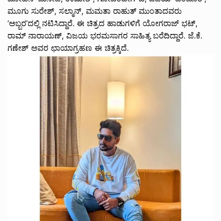
ಮೂಗು ಸುರೇಶ್, ಸಲ್ಮಾನ್, ಮಮತಾ ರಾಹುತ್ ಮುಂತಾದವರು
‘ಅಬ್ಬರ’ದಲ್ಲಿ ನಟಿಸಿದ್ದಾರೆ. ಈ ಚಿತ್ರದ ಹಾಡುಗಳಿಗೆ ಯೋಗರಾಜ್ ಭಟ್,
ರಾಮ್ ನಾರಾಯಣ್, ವಿಜಯ ಭರಮಸಾಗರ ಸಾಹಿತ್ಯ ಬರೆದಿದ್ದಾರೆ. ಜೆ.ಕೆ.
ಗಣೇಶ್ ಅವರ ಛಾಯಾಗ್ರಹಣ ಈ ಚಿತ್ರಕ್ಕಿದೆ.