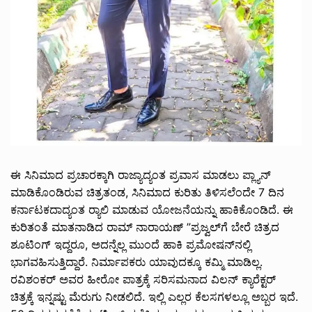
ಈ ಸಿನಿಮಾದ ಪ್ರಚಾರಕ್ಕಾಗಿ ರಾಜ್ಯಾದ್ಯಂತ ಪ್ರವಾಸ ಮಾಡಲು ಪ್ಲ್ಯಾನ್
ಮಾಡಿಕೊಂಡಿರುವ ಚಿತ್ರತಂಡ, ಸಿನಿಮಾದ ಕುರಿತು ತಿಳಿಸಲೆಂದೇ 7 ದಿನ
ಕರ್ನಾಟಕದಾದ್ಯಂತ ರ‍್ಯಾಲಿ ಮಾಡುವ ಯೋಜನೆಯನ್ನು ಹಾಕಿಕೊಂಡಿದೆ. ಈ
ಕುರಿತಂತೆ ಮಾತನಾಡಿದ ರಾಮ್ ನಾರಾಯಣ್ ”ಪ್ರಜ್ವಲ್‌ಗೆ ಬೇರೆ ಚಿತ್ರದ
ಶೂಟಿಂಗ್ ಇದ್ದರೂ, ಅದನ್ನೆಲ್ಲ ಮುಂದೆ ಹಾಕಿ ಪ್ರಮೋಷನ್‌ನಲ್ಲಿ
ಭಾಗವಹಿಸುತ್ತಿದ್ದಾರೆ. ನಿರ್ಮಾಪಕರು ಯಾವುದಕ್ಕೂ ಕಮ್ಮಿ ಮಾಡಿಲ್ಲ.
ರವಿಶಂಕರ್ ಅವರ ಹೀರೋ ಪಾತ್ರಕ್ಕೆ ಸರಿಸಮನಾದ ವಿಲನ್ ಕ್ಯಾರೆಕ್ಟರ್
ಚಿತ್ರಕ್ಕೆ ಇನ್ನಷ್ಟು ಮೆರುಗು ನೀಡಲಿದೆ. ಇಲ್ಲಿ ಎಲ್ಲರ ಕೆಲಸಗಳಲ್ಲೂ ಅಬ್ಬರ ಇದೆ.