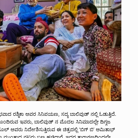
ಂಭವಾದ ರಶ್ಮಿಕಾ ಅವರ ಸಿನಿಪಯಣ, ಸದ್ಯ ಬಾಲಿವುಡ್ ನಲ್ಲಿ ಓಡುತ್ತಿದೆ.
ೊಂದಿರುವ ಇವರು, ಬಾಲಿವುಡ್ ನ ಮೊದಲ ಸಿನಿಮಾದಲ್ಲೇ ದಿಗ್ಗಜ
ಲ್ ಅವರು ನಿರ್ದೇಶಿಸುತ್ತಿರುವ ಈ ಚಿತ್ರದಲ್ಲಿ ‘ಬಿಗ್ ಬಿ’ ಅಮಿತಾಭ್
ೆಹತಾ ಮುಂತಾದ ನಟರು ಬಣ್ಣ ಹಚ್ಚಿದ್ದಾರೆ. ಇದರ ತಾರಾಗಣದಿಂದಲೇ