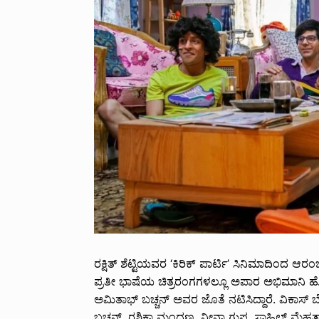
ರಕ್ಷಿತ್ ಶೆಟ್ಟಿಯವರ ‘ಕಿರಿಕ್ ಪಾರ್ಟಿ’ ಸಿನಿಮಾದಿಂದ ಆರ
ಪ್ರತೀ ಭಾಷೆಯ ಚಿತ್ರರಂಗಗಳಲ್ಲೂ ಅಪಾರ ಅಭಿಮಾನಿ ಹ
ಅಮಿತಾಭ್ ಬಚ್ಚನ್ ಅವರ ಜೊತೆ ನಟಿಸಿದ್ದಾರೆ. ವಿಕಾಸ್ ಬೊ
ಬಚ್ಚನ್, ರಶ್ಮಿಕಾ ಮಂದಣ್ಣ, ನೀನಾ ಗುಪ್ತ, ಸಾಹಿಲ್ ಮ