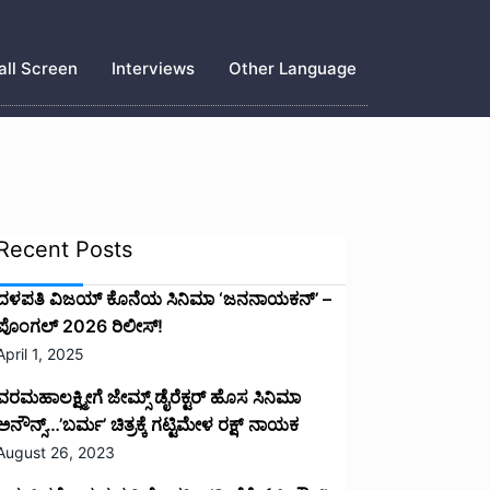
ll Screen
Interviews
Other Language
Recent Posts
ದಳಪತಿ ವಿಜಯ್‌ ಕೊನೆಯ ಸಿನಿಮಾ ‘ಜನನಾಯಕನ್’ –
ಪೊಂಗಲ್ 2026 ರಿಲೀಸ್!
April 1, 2025
ವರಮಹಾಲಕ್ಷ್ಮೀಗೆ ಜೇಮ್ಸ್ ಡೈರೆಕ್ಟರ್ ಹೊಸ ಸಿನಿಮಾ
ಅನೌನ್ಸ್…’ಬರ್ಮ’ ಚಿತ್ರಕ್ಕೆ ಗಟ್ಟಿಮೇಳ ರಕ್ಷ್ ನಾಯಕ
August 26, 2023