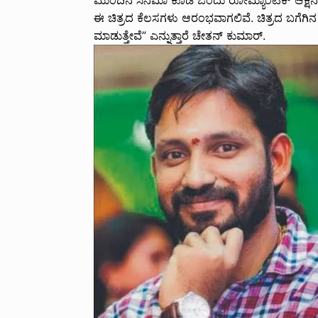
ಮುಂದಿನ ಸಿನಿಮಾ ಕೂಡ ಒಂದು ರೋಮ್ಯಾಂಟಿಕ್ ಆಕ್ಷನ
ಈ ಚಿತ್ರದ ಕೆಲಸಗಳು ಆರಂಭವಾಗಲಿವೆ. ಚಿತ್ರದ ಬಗೆಗಿನ 
ಮಾಡುತ್ತೇವೆ” ಎನ್ನುತ್ತಾರೆ ಚೇತನ್ ಕುಮಾರ್.