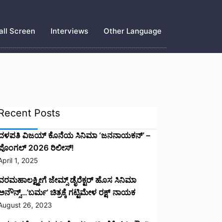
ll Screen
Interviews
Other Language
Recent Posts
ದಳಪತಿ ವಿಜಯ್‌ ಕೊನೆಯ ಸಿನಿಮಾ ‘ಜನನಾಯಕನ್’ –
ಪೊಂಗಲ್ 2026 ರಿಲೀಸ್!
April 1, 2025
ವರಮಹಾಲಕ್ಷ್ಮೀಗೆ ಜೇಮ್ಸ್ ಡೈರೆಕ್ಟರ್ ಹೊಸ ಸಿನಿಮಾ
ಅನೌನ್ಸ್…’ಬರ್ಮ’ ಚಿತ್ರಕ್ಕೆ ಗಟ್ಟಿಮೇಳ ರಕ್ಷ್ ನಾಯಕ
August 26, 2023