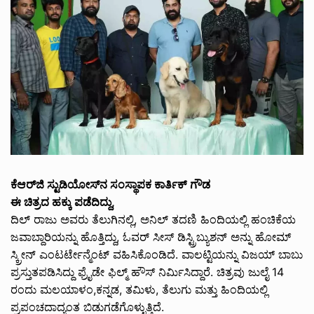
ಕೆಆರ್‌ಜಿ ಸ್ಟುಡಿಯೋಸ್‌ನ ಸಂಸ್ಥಾಪಕ ಕಾರ್ತಿಕ್ ಗೌಡ
ಈ ಚಿತ್ರದ ಹಕ್ಕು ಪಡೆದಿದ್ದು,
ದಿಲ್ ರಾಜು ಅವರು ತೆಲುಗಿನಲ್ಲಿ, ಅನಿಲ್ ತದಣಿ ಹಿಂದಿಯಲ್ಲಿ ಹಂಚಿಕೆಯ
ಜವಾಬ್ದಾರಿಯನ್ನು ಹೊತ್ತಿದ್ದು, ಓವರ್ ಸೀಸ್ ಡಿಸ್ಟ್ರಿಬ್ಯುಶನ್ ಅನ್ನು ಹೋಮ್
ಸ್ಕ್ರೀನ್ ಎಂಟರ್ಟೇನ್ಮೆಂಟ್ ವಹಿಸಿಕೊಂಡಿದೆ. ವಾಲಟ್ಟಿಯನ್ನು ವಿಜಯ್ ಬಾಬು
ಪ್ರಸ್ತುತಪಡಿಸಿದ್ದು ಫ್ರೈಡೇ ಫಿಲ್ಮ್ ಹೌಸ್ ನಿರ್ಮಿಸಿದ್ದಾರೆ. ಚಿತ್ರವು ಜುಲೈ 14
ರಂದು ಮಲಯಾಳಂ,ಕನ್ನಡ, ತಮಿಳು, ತೆಲುಗು ಮತ್ತು ಹಿಂದಿಯಲ್ಲಿ
ಪ್ರಪಂಚದಾದ್ಯಂತ ಬಿಡುಗಡೆಗೊಳ್ಳುತ್ತಿದೆ.