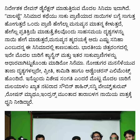
ನಿರ್ದೇಶಕ ದೇವನ್ ಡೈರೆಕ್ಷನ್ ಮಾಡುತ್ತಿರುವ ಮೊದಲ ಸಿನಿಮಾ ಇದಾಗಿದೆ.
“ವಾಲಟ್ಟೆ” ಸಿನಿಮಾದ ಕಥೆಯು ಸಾಕು ಪ್ರಾಣಿಯಾದ ನಾಯಿಗಳ ಬಗ್ಗೆ ಸಾಗುತ್ತ
ಹೋಗುತ್ತದೆ ಒಂದು ಪ್ರಾಣಿ ಹೇಗೆಲ್ಲಾ ಮನುಷ್ಯನ ಮಾತನ್ನ ಕೇಳುತ್ತದೆ,
ಹೇಗೆಲ್ಲ ಪ್ರತಿಕ್ರಿಯೆ ಮಾಡುತ್ತೆ,ಕೆಲವೊಂದು ಸಾಹಸಮಯ ದೃಶ್ಯಗಳನ್ನು
ನಾಯಿ ಹೇಗೆ ಮಾಡುತ್ತದೆ,ಮನುಷ್ಯನ ಹೃದಯಕ್ಕೆ ಅದು ಎಷ್ಟು ಸನಿಹಾ
ಎಂಬುದನ್ನ ಈ ಸಿನಿಮಾದಲ್ಲಿ ಕಾಣಬಹುದು. ಭಾರತೀಯ ಚಿತ್ರರಂಗದಲ್ಲಿ
ಇದೇ ಮೊದಲ ಬಾರಿಗೆ ಕ್ಯಾನೈನ್ ಮತ್ತು ಇತರ ಸಾಕುಪ್ರಾಣಿಗಳನ್ನು
ಆಧಾರವಾಗಿಟ್ಟುಕೊಂಡು ಮಾಡಿರೋ ಸಿನೆಮಾ. ನೋಡುಗರ ಮನಸೆಳೆಯುವ
ತಾಜಾ ದೃಶ್ಯಗಳಲ್ಲದೇ, ಪ್ರೀತಿ, ಕಾಮಿಡಿ ಹಾಗೂ ಅಡ್ವೆಂಚರಸ್ ಎಲಿಮೆಂಟ್ಸ್
ಹೊಂದಿದೆ. ಇನ್ನೊಂದು ವಿಶೇಷ ಸಂಗತಿ ಎಂದರೆ ಮೊಟ್ಟ ಮೊದಲ ಬಾರಿಗೆ
ಮಲಯಾಳಂ ಖ್ಯಾತ ನಟರಾದ ಸೌಬಿನ್ ಶಾಹಿರ್,ಸನ್ನಿ ವೇಯ್ನ್,ಕುರುಪ್
,ರೋಷನ್ ಮ್ಯಾಥೂ,ಇಂದ್ರನ್ಸ್ ಮುಂತಾದ ತಾರಾಬಳಗ ನಾಯಿಯ ಪಾತ್ರಕ್ಕೆ
ಧ್ವನಿ ನೀಡಿದ್ದಾರೆ.