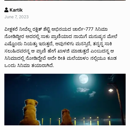
Kartik
June 7, 2023
ವೀಕ್ಷಕರೆ ನೀವೆಲ್ಲ‌ ರಕ್ಷಿತ್ ಶೆಟ್ಟಿ ಅಭಿನಯದ ಚಾರ್ಲಿ-777 ಸಿನಿಮಾ‌‌
ನೋಡಿದ್ದೀರ ಅದರಲ್ಲಿ ಸಾಕು ಪ್ರಾಣಿಯಾದ ನಾಯಿಗೆ ಮನುಷ್ಯನ ಮೇಲೆ
ಎಷ್ಟೊಂದು ನಿಯತ್ತು ಇರುತ್ತದೆ, ಅವುಗಳಿಗು ಮನಸ್ಸಿದೆ, ತನ್ನನ್ನ ಸಾಕಿ
ಸಲುಹಿದವರನ್ನ ಆ ಪ್ರಾಣಿ ಹೇಗೆ ಖಾಳಜಿ ಮಾಡುತ್ತದೆ ಎಂಬುದನ್ನ ಆ
ಸಿನಿಮಾದಲ್ಲಿ ನೋಡಿದ್ದೇವೆ ಅದೇ ರೀತಿ ಮಲೆಯಾಳಂ ನಲ್ಲಿಯೂ ಕೂಡ
ಒಂದು ಸಿನಿಮಾ ತಯಾರಾಗಿದೆ.