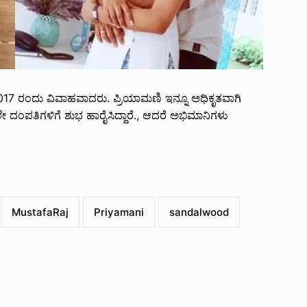
2017 ರಂದು ವಿವಾಹವಾದರು. ಪ್ರಿಯಾಮಣಿ ಇನ್ನೂ ಅಧಿಕೃತವಾಗಿ
ದಂಪತಿಗಳಿಗೆ ಶುಭ ಹಾರೈಸಿದ್ದಾರೆ., ಆದರೆ ಅಭಿಮಾನಿಗಳು
MustafaRaj
Priyamani
sandalwood