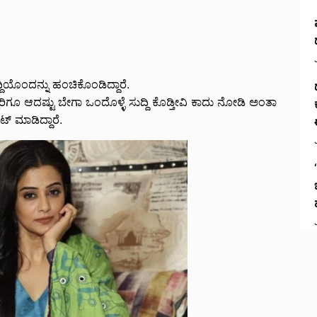
ಿಯೊಂದನ್ನು ಹಂಚಿಕೊಂಡಿದ್ದಾರೆ.
ೆಲ್ಲರಿಗೂ ಆದಷ್ಟು ಬೇಗಾ ಒಂದೊಳ್ಳೆ ಸುದ್ದಿ ಕೊಡ್ತೀವಿ ಕಾದು ನೋಡಿ ಅಂತಾ
್ ಮಾಡಿದ್ದಾರೆ.