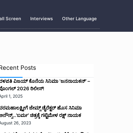
ll Screen
Interviews
Other Language
Recent Posts
ದಳಪತಿ ವಿಜಯ್‌ ಕೊನೆಯ ಸಿನಿಮಾ ‘ಜನನಾಯಕನ್’ –
ಪೊಂಗಲ್ 2026 ರಿಲೀಸ್!
April 1, 2025
ವರಮಹಾಲಕ್ಷ್ಮೀಗೆ ಜೇಮ್ಸ್ ಡೈರೆಕ್ಟರ್ ಹೊಸ ಸಿನಿಮಾ
ಅನೌನ್ಸ್…’ಬರ್ಮ’ ಚಿತ್ರಕ್ಕೆ ಗಟ್ಟಿಮೇಳ ರಕ್ಷ್ ನಾಯಕ
August 26, 2023