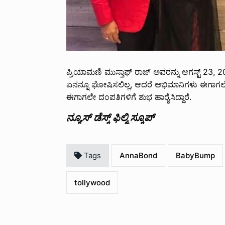
ಪ್ರಿಯಾಮಣಿ ಮುಸ್ತಾಫ್ ರಾಜ್ ಅವರನ್ನು ಆಗಸ್ಟ್ 23, 
ಏನನ್ನೂ ಘೋಷಿಸಲಿಲ್ಲ, ಆದರೆ ಅಭಿಮಾನಿಗಳು ಈಗಾಗಲೇ 
ಈಗಾಗಲೇ ದಂಪತಿಗಳಿಗೆ ಶುಭ ಹಾರೈಸಿದ್ದಾರೆ.
ನ್ಯೂಸ್ ಡೆಸ್ಕ್ ಫಿಲ್ಮಿ ಸ್ಕೂಪ್
Tags
AnnaBond
BabyBump
tollywood