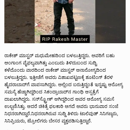
ರಾಕೇಶ್‌ ಮಾಸ್ಟರ್‌ ಮಧುಮೇಹದಿಂದ ಬಳಲುತ್ತಿದ್ದರು. ಅವರಿಗೆ ಬಹು
ಅಂಗಾಂಗ ವೈಫಲ್ಯವಾಗಿತ್ತು ಎಂಬುದು ತಿಳಿದುಬಂದ ಸುದ್ದಿ.
ಕಳೆದೊಂದು ವಾರದಿಂದ ರಾಕೇಶ್‌ ಮಾಸ್ಟರ್‌ ಅನಾರೋಗ್ಯದಿಂದ
ಬಳಲುತ್ತಿದ್ದರು. ಇತ್ತೀಚೆಗೆ ಅವರು ವಿಶಾಖಪಟ್ಟಣಕ್ಕೆ ಶೂಟಿಂಗ್‌ ತೆರಳಿ
ಹೈದರಾಬಾದ್‌ಗೆ ವಾಪಸಾಗಿದ್ದರು. ಅಲ್ಲಿಂದ ಬರುತ್ತಿದ್ದಂತೆ ಇನ್ನಷ್ಟು ಆರೋಗ್ಯ
ಸಮಸ್ಯೆ ಹೆಚ್ಚಾಗಿದ್ದರಿಂದ ಸಿಕಂದ್ರಾಬಾದ್‌ನ ಗಾಂಧಿ ಆಸ್ಪತ್ರೆಗೆ
ದಾಖಲಾಗಿದ್ದರು. ಸನ್‌ಸ್ಟ್ರೋಕ್‌ ಆಗಿದ್ದರಿಂದ ಅವರ ಆರೋಗ್ಯ ಸಮಸೆ
ಉಲ್ಬಣಿಸಿತ್ತು. ಆದರೆ ಚಿಕಿತ್ಸೆ ಫಲಕಾರಿ ಆಗದೆ ಅವರು ಭಾನುವಾರ ಸಂಜೆ
ನಿಧನರಾಗಿದ್ದಾರೆ.ನಿಧನರಾಗಿರುವ ಸುದ್ದಿ ತಿಳಿದು ಟಾಲಿವುಡ್‌ ಸಿನಿಗಣ್ಯರು,
ಸಿನಿಪ್ರಿಯರು, ಟ್ರೋಲಿಗರು ಬೇಸರ ವ್ಯಕ್ತಪಡಿಸುತ್ತಿದ್ದಾರೆ.