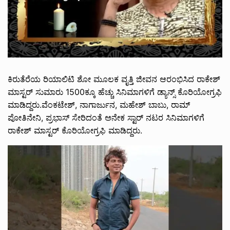
ಕಿರುತೆರೆಯ ರಿಯಾಲಿಟಿ ಶೋ ಮೂಲಕ ವೃತ್ತಿ ಜೀವನ ಆರಂಭಿಸಿದ ರಾಕೇಶ್‌
ಮಾಸ್ಟರ್‌ ಸುಮಾರು 1500ಕ್ಕೂ ಹೆಚ್ಚು ಸಿನಿಮಾಗಳಿಗೆ ಡ್ಯಾನ್ಸ್‌ ಕೊರಿಯೋಗ್ರಫಿ
ಮಾಡಿದ್ದರು.ವೆಂಕಟೇಶ್‌, ನಾಗಾರ್ಜುನ, ಮಹೇಶ್‌ ಬಾಬು, ರಾಮ್‌
ಪೋತಿನೇನಿ, ಪ್ರಭಾಸ್‌ ಸೇರಿದಂತೆ ಅನೇಕ ಸ್ಟಾರ್‌ ನಟರ ಸಿನಿಮಾಗಳಿಗೆ
ರಾಕೇಶ್‌ ಮಾಸ್ಟರ್‌ ಕೊರಿಯೋಗ್ರಫಿ ಮಾಡಿದ್ದರು.