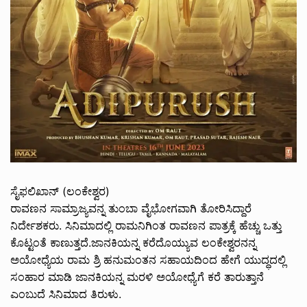
ಸೈಫಲಿಖಾನ್ (ಲಂಕೇಶ್ವರ)
ರಾವಣನ ಸಾಮ್ರಾಜ್ಯವನ್ನ ತುಂಬಾ ವೈಭೋಗವಾಗಿ ತೋರಿಸಿದ್ದಾರೆ
ನಿರ್ದೇಶಕರು. ಸಿನಿಮಾದಲ್ಲಿ ರಾಮನಿಗಿಂತ ರಾವಣನ ಪಾತ್ರಕ್ಕೆ ಹೆಚ್ಚು ಒತ್ತು
ಕೊಟ್ಟಂತೆ ಕಾಣುತ್ತದೆ.ಜಾನಕಿಯನ್ನ ಕರೆದೊಯ್ಯುವ ಲಂಕೇಶ್ವರನನ್ನ
ಅಯೋಧ್ಯೆಯ ರಾಮ ಶ್ರಿ ಹನುಮಂತನ ಸಹಾಯದಿಂದ ಹೇಗೆ ಯುದ್ಧದಲ್ಲಿ
ಸಂಹಾರ ಮಾಡಿ ಜಾನಕಿಯನ್ನ ಮರಳಿ ಅಯೋಧ್ಯೆಗೆ ಕರೆ ತಾರುತ್ತಾನೆ
ಎಂಬುದೆ ಸಿನಿಮಾದ ತಿರುಳು.