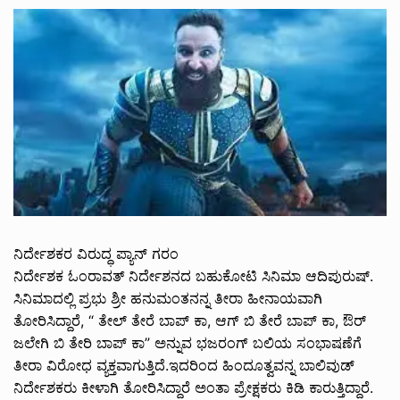
ನಿರ್ದೇಶಕರ ವಿರುದ್ಧ ಪ್ಯಾನ್ ಗರಂ
ನಿರ್ದೇಶಕ ಓಂರಾವತ್ ನಿರ್ದೇಶನದ ಬಹುಕೋಟಿ ಸಿನಿಮಾ ಆದಿಪುರುಷ್.
ಸಿನಿಮಾದಲ್ಲಿ ಪ್ರಭು ಶ್ರೀ ಹನುಮಂತನನ್ನ ತೀರಾ ಹೀನಾಯವಾಗಿ
ತೋರಿಸಿದ್ದಾರೆ, “ ತೇಲ್ ತೇರೆ ಬಾಪ್ ಕಾ, ಆಗ್ ಬಿ ತೇರೆ ಬಾಪ್ ಕಾ, ಔರ್
ಜಲೇಗಿ ಬಿ ತೇರಿ ಬಾಪ್ ಕಾ” ಅನ್ನುವ ಭಜರಂಗ್ ಬಲಿಯ ಸಂಭಾಷಣೆಗೆ
ತೀರಾ ವಿರೋಧ ವ್ಯಕ್ತವಾಗುತ್ತಿದೆ.ಇದರಿಂದ ಹಿಂದೂತ್ವವನ್ನ ಬಾಲಿವುಡ್
ನಿರ್ದೇಶಕರು ಕೀಳಾಗಿ ತೋರಿಸಿದ್ದಾರೆ ಅಂತಾ ಪ್ರೇಕ್ಷಕರು ಕಿಡಿ ಕಾರುತ್ತಿದ್ದಾರೆ.