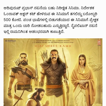
ಆದಿಪುರುಷ್ ಪ್ರಭಾಸ್ ನಟನೆಯ ಬಹು ನಿರೀಕ್ಷಿತ ಸಿನಿಮಾ. ನಿರ್ದೇಶಕ
ಓಂರಾವತ್ ಆಕ್ಷನ್ ಕಟ್ ಹೇಳಿರುವ ಈ ಸಿನಿಮಾ‌ಗೆ ತಗಲಿದ್ದು ಬರೋಬ್ಬರಿ
500 ಕೋಟಿ. ಪಂಚ ಭಾಷೆಗಳಲ್ಲಿ ಬಿಡುಗಡೆಯಾದ ಈ ಸಿನಿಮಾಗೆ ಪ್ರೇಕ್ಷಕ‌
ಮಾತ್ರ ಒಂದು ಬಾರಿ ನೋಡಬಹುದು ಎನ್ನುತ್ತಿದ್ದಾನೆ. ಸೈಪಲಿಖಾನ್ ನಟನೆ
ಇಲ್ಲಿ ರಾಮನಿಗಿಂತ ಆಡಂಭರವಾಗಿ ಕಾಣುತ್ತಿದೆ.